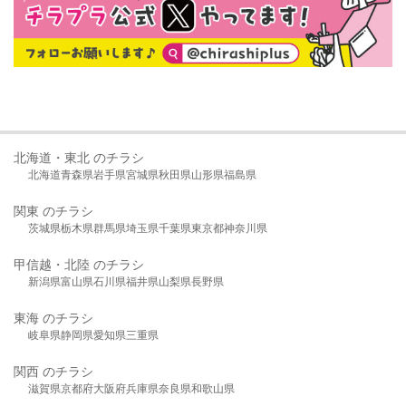
北海道・東北 のチラシ
北海道
青森県
岩手県
宮城県
秋田県
山形県
福島県
関東 のチラシ
茨城県
栃木県
群馬県
埼玉県
千葉県
東京都
神奈川県
甲信越・北陸 のチラシ
新潟県
富山県
石川県
福井県
山梨県
長野県
東海 のチラシ
岐阜県
静岡県
愛知県
三重県
関西 のチラシ
滋賀県
京都府
大阪府
兵庫県
奈良県
和歌山県