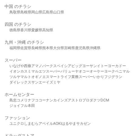
中国 のチラシ
鳥取県
島根県
岡山県
広島県
山口県
四国 のチラシ
徳島県
香川県
愛媛県
高知県
九州・沖縄 のチラシ
福岡県
佐賀県
長崎県
熊本県
大分県
宮崎県
鹿児島県
沖縄県
スーパー
いなげや
西條
アマノパークス
ベイシア
ビッグヨーサン
イトーヨーカドー
イオン
カスミ
マルエツ
スーパーバリュー
ヤオコー
オーケー
ヨークベニマル
ツルヤ
マルト
オギノ
エスマート
ライフ
業務スーパー
いかり
フジグラン
ダイレックス
サンエー
イズミヤ
ホームセンター
島忠
コメリ
ナフコ
コーナン
カインズ
アストロプロダクツ
DCM
ジョイフル本田
ファッション
ユニクロ
しまむら
アベイル
AOKI
はるやま
サカゼン
ドラッグストア