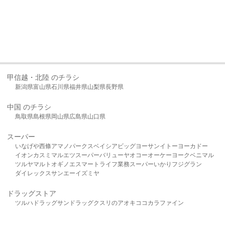
甲信越・北陸 のチラシ
新潟県
富山県
石川県
福井県
山梨県
長野県
中国 のチラシ
鳥取県
島根県
岡山県
広島県
山口県
スーパー
いなげや
西條
アマノパークス
ベイシア
ビッグヨーサン
イトーヨーカドー
イオン
カスミ
マルエツ
スーパーバリュー
ヤオコー
オーケー
ヨークベニマル
ツルヤ
マルト
オギノ
エスマート
ライフ
業務スーパー
いかり
フジグラン
ダイレックス
サンエー
イズミヤ
ドラッグストア
ツルハドラッグ
サンドラッグ
クスリのアオキ
ココカラファイン