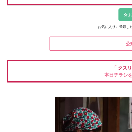
お気に入りに登録し
公
「
クスリ
本日チラシ