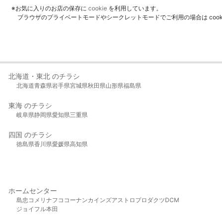
※お気に入りのお店の保存に
cookie
を利用しています。
ブラウザのプライベートモードやシークレットモードでご利用の場合は coo
北海道・東北 のチラシ
北海道
青森県
岩手県
宮城県
秋田県
山形県
福島県
東海 のチラシ
岐阜県
静岡県
愛知県
三重県
四国 のチラシ
徳島県
香川県
愛媛県
高知県
ホームセンター
島忠
コメリ
ナフコ
コーナン
カインズ
アストロプロダクツ
DCM
ジョイフル本田