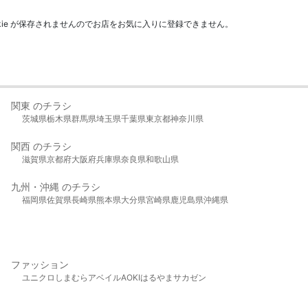
kie が保存されませんのでお店をお気に入りに登録できません。
関東 のチラシ
茨城県
栃木県
群馬県
埼玉県
千葉県
東京都
神奈川県
関西 のチラシ
滋賀県
京都府
大阪府
兵庫県
奈良県
和歌山県
九州・沖縄 のチラシ
福岡県
佐賀県
長崎県
熊本県
大分県
宮崎県
鹿児島県
沖縄県
ファッション
ユニクロ
しまむら
アベイル
AOKI
はるやま
サカゼン