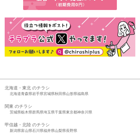
北海道・東北 のチラシ
北海道
青森県
岩手県
宮城県
秋田県
山形県
福島県
関東 のチラシ
茨城県
栃木県
群馬県
埼玉県
千葉県
東京都
神奈川県
甲信越・北陸 のチラシ
新潟県
富山県
石川県
福井県
山梨県
長野県