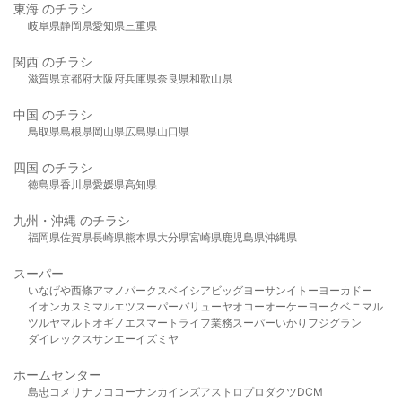
東海 のチラシ
岐阜県
静岡県
愛知県
三重県
関西 のチラシ
滋賀県
京都府
大阪府
兵庫県
奈良県
和歌山県
中国 のチラシ
鳥取県
島根県
岡山県
広島県
山口県
四国 のチラシ
徳島県
香川県
愛媛県
高知県
九州・沖縄 のチラシ
福岡県
佐賀県
長崎県
熊本県
大分県
宮崎県
鹿児島県
沖縄県
スーパー
いなげや
西條
アマノパークス
ベイシア
ビッグヨーサン
イトーヨーカドー
イオン
カスミ
マルエツ
スーパーバリュー
ヤオコー
オーケー
ヨークベニマル
ツルヤ
マルト
オギノ
エスマート
ライフ
業務スーパー
いかり
フジグラン
ダイレックス
サンエー
イズミヤ
ホームセンター
島忠
コメリ
ナフコ
コーナン
カインズ
アストロプロダクツ
DCM