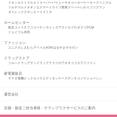
イオン
カスミ
マルエツ
スーパーバリュー
ヤオコー
オーケー
ヨークベニマル
ツルヤ
マルト
オギノ
エスマート
ライフ
業務スーパー
いかり
フジグラン
ダイレックス
サンエー
イズミヤ
ホームセンター
島忠
コメリ
ナフコ
コーナン
カインズ
アストロプロダクツ
DCM
ジョイフル本田
ファッション
ユニクロ
しまむら
アベイル
AOKI
はるやま
サカゼン
ドラッグストア
ツルハドラッグ
サンドラッグ
クスリのアオキ
ココカラファイン
家電量販店
ヤマダ電機
ビックカメラ
エディオン
ケーズデンキ
コジマ
ジョーシン
運営会社
店舗・販促ご担当者様：チラシプラスサービスのご案内