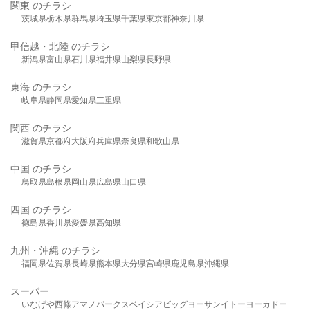
関東 のチラシ
茨城県
栃木県
群馬県
埼玉県
千葉県
東京都
神奈川県
甲信越・北陸 のチラシ
新潟県
富山県
石川県
福井県
山梨県
長野県
東海 のチラシ
岐阜県
静岡県
愛知県
三重県
関西 のチラシ
滋賀県
京都府
大阪府
兵庫県
奈良県
和歌山県
中国 のチラシ
鳥取県
島根県
岡山県
広島県
山口県
四国 のチラシ
徳島県
香川県
愛媛県
高知県
九州・沖縄 のチラシ
福岡県
佐賀県
長崎県
熊本県
大分県
宮崎県
鹿児島県
沖縄県
スーパー
いなげや
西條
アマノパークス
ベイシア
ビッグヨーサン
イトーヨーカドー