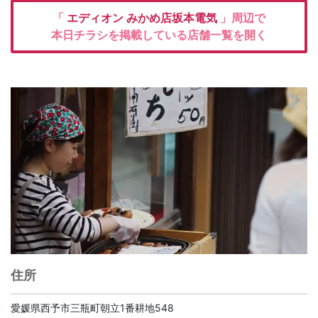
「
エディオン
みかめ店坂本電気
」周辺で
本日チラシを掲載している店舗一覧を開く
住所
愛媛県西予市三瓶町朝立1番耕地548