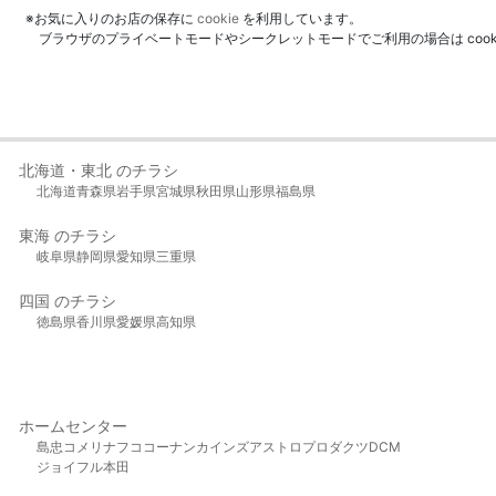
※お気に入りのお店の保存に
cookie
を利用しています。
ブラウザのプライベートモードやシークレットモードでご利用の場合は coo
北海道・東北 のチラシ
北海道
青森県
岩手県
宮城県
秋田県
山形県
福島県
東海 のチラシ
岐阜県
静岡県
愛知県
三重県
四国 のチラシ
徳島県
香川県
愛媛県
高知県
ホームセンター
島忠
コメリ
ナフコ
コーナン
カインズ
アストロプロダクツ
DCM
ジョイフル本田