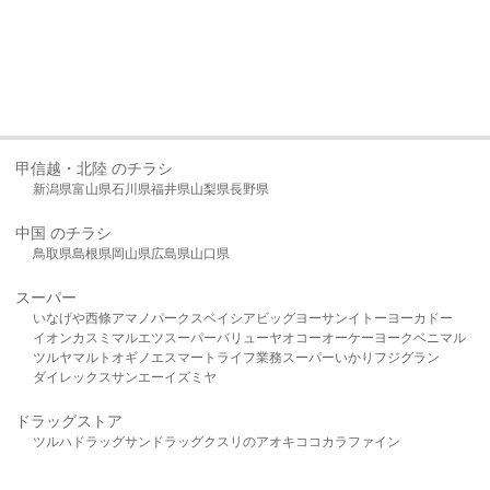
甲信越・北陸 のチラシ
新潟県
富山県
石川県
福井県
山梨県
長野県
中国 のチラシ
鳥取県
島根県
岡山県
広島県
山口県
スーパー
いなげや
西條
アマノパークス
ベイシア
ビッグヨーサン
イトーヨーカドー
イオン
カスミ
マルエツ
スーパーバリュー
ヤオコー
オーケー
ヨークベニマル
ツルヤ
マルト
オギノ
エスマート
ライフ
業務スーパー
いかり
フジグラン
ダイレックス
サンエー
イズミヤ
ドラッグストア
ツルハドラッグ
サンドラッグ
クスリのアオキ
ココカラファイン