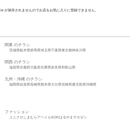
kie が保存されませんのでお店をお気に入りに登録できません。
関東 のチラシ
茨城県
栃木県
群馬県
埼玉県
千葉県
東京都
神奈川県
関西 のチラシ
滋賀県
京都府
大阪府
兵庫県
奈良県
和歌山県
九州・沖縄 のチラシ
福岡県
佐賀県
長崎県
熊本県
大分県
宮崎県
鹿児島県
沖縄県
ファッション
ユニクロ
しまむら
アベイル
AOKI
はるやま
サカゼン