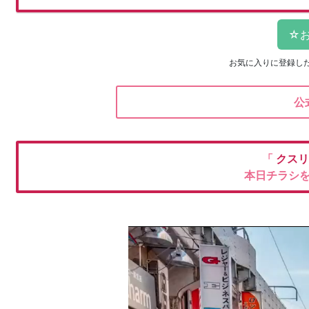
お気に入りに登録し
公
「
クスリ
本日チラシ