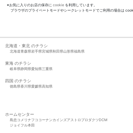
※お気に入りのお店の保存に
cookie
を利用しています。
ブラウザのプライベートモードやシークレットモードでご利用の場合は coo
北海道・東北 のチラシ
北海道
青森県
岩手県
宮城県
秋田県
山形県
福島県
東海 のチラシ
岐阜県
静岡県
愛知県
三重県
四国 のチラシ
徳島県
香川県
愛媛県
高知県
ホームセンター
島忠
コメリ
ナフコ
コーナン
カインズ
アストロプロダクツ
DCM
ジョイフル本田