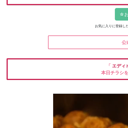
お気に入りに登録し
公
「
エディ
本日チラシ