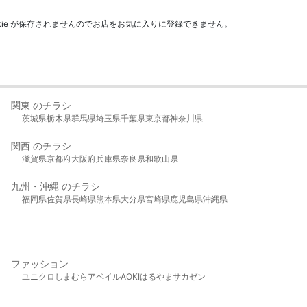
kie が保存されませんのでお店をお気に入りに登録できません。
関東 のチラシ
茨城県
栃木県
群馬県
埼玉県
千葉県
東京都
神奈川県
関西 のチラシ
滋賀県
京都府
大阪府
兵庫県
奈良県
和歌山県
九州・沖縄 のチラシ
福岡県
佐賀県
長崎県
熊本県
大分県
宮崎県
鹿児島県
沖縄県
ファッション
ユニクロ
しまむら
アベイル
AOKI
はるやま
サカゼン