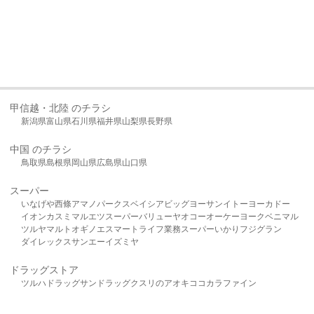
甲信越・北陸 のチラシ
新潟県
富山県
石川県
福井県
山梨県
長野県
中国 のチラシ
鳥取県
島根県
岡山県
広島県
山口県
スーパー
いなげや
西條
アマノパークス
ベイシア
ビッグヨーサン
イトーヨーカドー
イオン
カスミ
マルエツ
スーパーバリュー
ヤオコー
オーケー
ヨークベニマル
ツルヤ
マルト
オギノ
エスマート
ライフ
業務スーパー
いかり
フジグラン
ダイレックス
サンエー
イズミヤ
ドラッグストア
ツルハドラッグ
サンドラッグ
クスリのアオキ
ココカラファイン