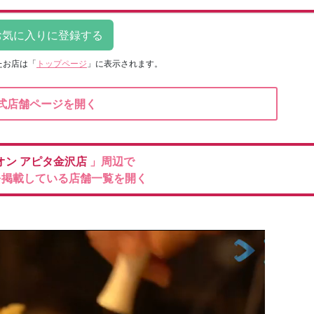
たお店は
「
トップページ
」に表示されます。
式店舗ページを開く
オン
アピタ金沢店
」周辺で
を掲載している店舗一覧を開く