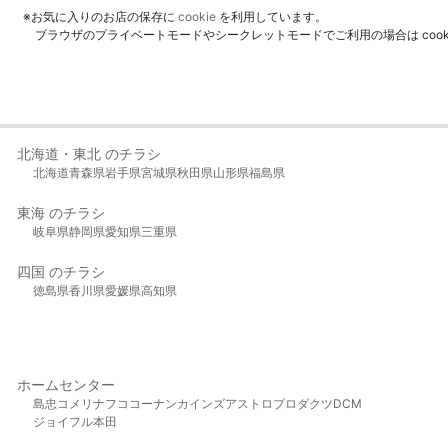
※お気に入りのお店の保存に
cookie
を利用しています。
ブラウザのプライベートモードやシークレットモードでご利用の場合は coo
北海道・東北 のチラシ
北海道
青森県
岩手県
宮城県
秋田県
山形県
福島県
東海 のチラシ
岐阜県
静岡県
愛知県
三重県
四国 のチラシ
徳島県
香川県
愛媛県
高知県
ホームセンター
島忠
コメリ
ナフコ
コーナン
カインズ
アストロプロダクツ
DCM
ジョイフル本田