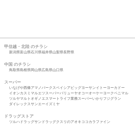
甲信越・北陸 のチラシ
新潟県
富山県
石川県
福井県
山梨県
長野県
中国 のチラシ
鳥取県
島根県
岡山県
広島県
山口県
スーパー
いなげや
西條
アマノパークス
ベイシア
ビッグヨーサン
イトーヨーカドー
イオン
カスミ
マルエツ
スーパーバリュー
ヤオコー
オーケー
ヨークベニマル
ツルヤ
マルト
オギノ
エスマート
ライフ
業務スーパー
いかり
フジグラン
ダイレックス
サンエー
イズミヤ
ドラッグストア
ツルハドラッグ
サンドラッグ
クスリのアオキ
ココカラファイン