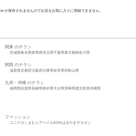
kie が保存されませんのでお店をお気に入りに登録できません。
関東 のチラシ
茨城県
栃木県
群馬県
埼玉県
千葉県
東京都
神奈川県
関西 のチラシ
滋賀県
京都府
大阪府
兵庫県
奈良県
和歌山県
九州・沖縄 のチラシ
福岡県
佐賀県
長崎県
熊本県
大分県
宮崎県
鹿児島県
沖縄県
ファッション
ユニクロ
しまむら
アベイル
AOKI
はるやま
サカゼン