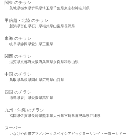
関東 のチラシ
茨城県
栃木県
群馬県
埼玉県
千葉県
東京都
神奈川県
甲信越・北陸 のチラシ
新潟県
富山県
石川県
福井県
山梨県
長野県
東海 のチラシ
岐阜県
静岡県
愛知県
三重県
関西 のチラシ
滋賀県
京都府
大阪府
兵庫県
奈良県
和歌山県
中国 のチラシ
鳥取県
島根県
岡山県
広島県
山口県
四国 のチラシ
徳島県
香川県
愛媛県
高知県
九州・沖縄 のチラシ
福岡県
佐賀県
長崎県
熊本県
大分県
宮崎県
鹿児島県
沖縄県
スーパー
いなげや
西條
アマノパークス
ベイシア
ビッグヨーサン
イトーヨーカドー