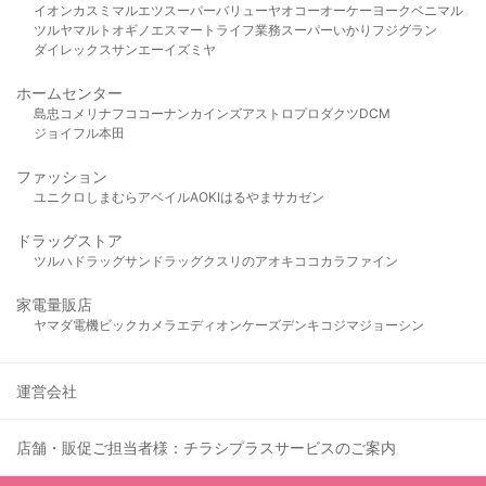
イオン
カスミ
マルエツ
スーパーバリュー
ヤオコー
オーケー
ヨークベニマル
ツルヤ
マルト
オギノ
エスマート
ライフ
業務スーパー
いかり
フジグラン
ダイレックス
サンエー
イズミヤ
ホームセンター
島忠
コメリ
ナフコ
コーナン
カインズ
アストロプロダクツ
DCM
ジョイフル本田
ファッション
ユニクロ
しまむら
アベイル
AOKI
はるやま
サカゼン
ドラッグストア
ツルハドラッグ
サンドラッグ
クスリのアオキ
ココカラファイン
家電量販店
ヤマダ電機
ビックカメラ
エディオン
ケーズデンキ
コジマ
ジョーシン
運営会社
店舗・販促ご担当者様：チラシプラスサービスのご案内