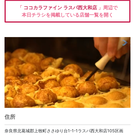
「
ココカラファイン
ラスパ西大和店
」周辺で
本日チラシを掲載している店舗一覧を開く
住所
奈良県北葛城郡上牧町ささゆり台1-1-1ラスパ西大和店105区画