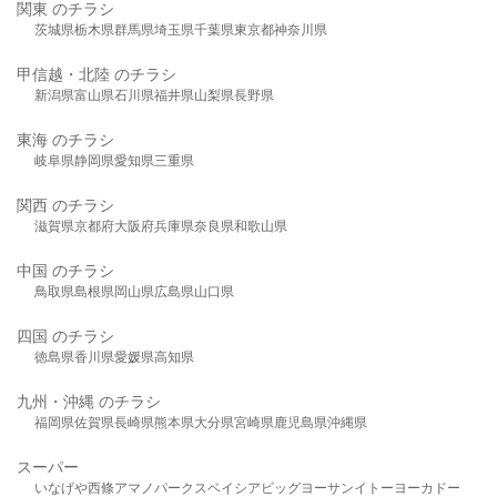
関東 のチラシ
茨城県
栃木県
群馬県
埼玉県
千葉県
東京都
神奈川県
甲信越・北陸 のチラシ
新潟県
富山県
石川県
福井県
山梨県
長野県
東海 のチラシ
岐阜県
静岡県
愛知県
三重県
関西 のチラシ
滋賀県
京都府
大阪府
兵庫県
奈良県
和歌山県
中国 のチラシ
鳥取県
島根県
岡山県
広島県
山口県
四国 のチラシ
徳島県
香川県
愛媛県
高知県
九州・沖縄 のチラシ
福岡県
佐賀県
長崎県
熊本県
大分県
宮崎県
鹿児島県
沖縄県
スーパー
いなげや
西條
アマノパークス
ベイシア
ビッグヨーサン
イトーヨーカドー