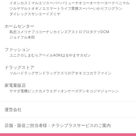
イオン
カスミ
マルエツ
スーパーバリュー
ヤオコー
オーケー
ヨークベニマル
ツルヤ
マルト
オギノ
エスマート
ライフ
業務スーパー
いかり
フジグラン
ダイレックス
サンエー
イズミヤ
ホームセンター
島忠
コメリ
ナフコ
コーナン
カインズ
アストロプロダクツ
DCM
ジョイフル本田
ファッション
ユニクロ
しまむら
アベイル
AOKI
はるやま
サカゼン
ドラッグストア
ツルハドラッグ
サンドラッグ
クスリのアオキ
ココカラファイン
家電量販店
ヤマダ電機
ビックカメラ
エディオン
ケーズデンキ
コジマ
ジョーシン
運営会社
店舗・販促ご担当者様：チラシプラスサービスのご案内