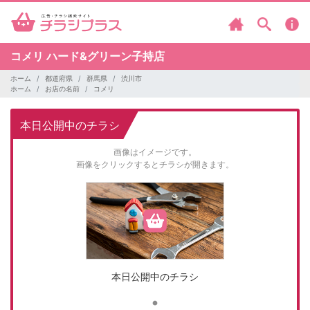
コメリ
ハード&グリーン子持店
ホーム
都道府県
群馬県
渋川市
ホーム
お店の名前
コメリ
本日公開中のチラシ
画像はイメージです。
画像をクリックするとチラシが開きます。
本日公開中のチラシ