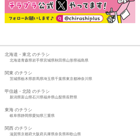
北海道・東北 のチラシ
北海道
青森県
岩手県
宮城県
秋田県
山形県
福島県
関東 のチラシ
茨城県
栃木県
群馬県
埼玉県
千葉県
東京都
神奈川県
甲信越・北陸 のチラシ
新潟県
富山県
石川県
福井県
山梨県
長野県
東海 のチラシ
岐阜県
静岡県
愛知県
三重県
関西 のチラシ
滋賀県
京都府
大阪府
兵庫県
奈良県
和歌山県