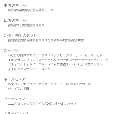
中国 のチラシ
鳥取県
島根県
岡山県
広島県
山口県
四国 のチラシ
徳島県
香川県
愛媛県
高知県
九州・沖縄 のチラシ
福岡県
佐賀県
長崎県
熊本県
大分県
宮崎県
鹿児島県
沖縄県
スーパー
いなげや
西條
アマノパークス
ベイシア
ビッグヨーサン
イトーヨーカドー
イオン
カスミ
マルエツ
スーパーバリュー
ヤオコー
オーケー
ヨークベニマル
ツルヤ
マルト
オギノ
エスマート
ライフ
業務スーパー
いかり
フジグラン
ダイレックス
サンエー
イズミヤ
ホームセンター
島忠
コメリ
ナフコ
コーナン
カインズ
アストロプロダクツ
DCM
ジョイフル本田
ファッション
ユニクロ
しまむら
アベイル
AOKI
はるやま
サカゼン
ドラッグストア