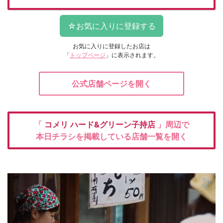
お気に入りに登録したお店は
「
トップページ
」に表示されます。
公式店舗ページを開く
「
コメリ
ハード&グリーン子持店
」周辺で
本日チラシを掲載している店舗一覧を開く