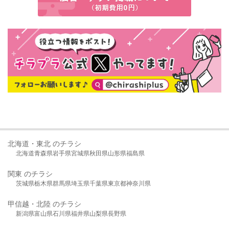
北海道・東北 のチラシ
北海道
青森県
岩手県
宮城県
秋田県
山形県
福島県
関東 のチラシ
茨城県
栃木県
群馬県
埼玉県
千葉県
東京都
神奈川県
甲信越・北陸 のチラシ
新潟県
富山県
石川県
福井県
山梨県
長野県