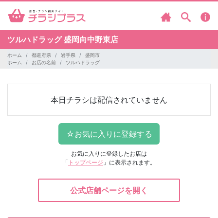
ツルハドラッグ
盛岡向中野東店
ホーム
都道府県
岩手県
盛岡市
ホーム
お店の名前
ツルハドラッグ
本日チラシは配信されていません
お気に入りに登録したお店は
「
トップページ
」に表示されます。
公式店舗ページを開く