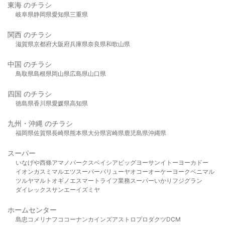
東海 のチラシ
岐阜県
静岡県
愛知県
三重県
関西 のチラシ
滋賀県
京都府
大阪府
兵庫県
奈良県
和歌山県
中国 のチラシ
鳥取県
島根県
岡山県
広島県
山口県
四国 のチラシ
徳島県
香川県
愛媛県
高知県
九州・沖縄 のチラシ
福岡県
佐賀県
長崎県
熊本県
大分県
宮崎県
鹿児島県
沖縄県
スーパー
いなげや
西條
アマノパークス
ベイシア
ビッグヨーサン
イトーヨーカドー
イオン
カスミ
マルエツ
スーパーバリュー
ヤオコー
オーケー
ヨークベニマル
ツルヤ
マルト
オギノ
エスマート
ライフ
業務スーパー
いかり
フジグラン
ダイレックス
サンエー
イズミヤ
ホームセンター
島忠
コメリ
ナフコ
コーナン
カインズ
アストロプロダクツ
DCM