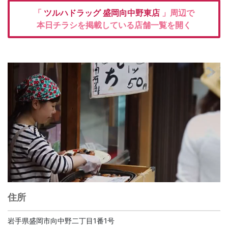
「
ツルハドラッグ
盛岡向中野東店
」周辺で
本日チラシを掲載している店舗一覧を開く
住所
岩手県盛岡市向中野二丁目1番1号