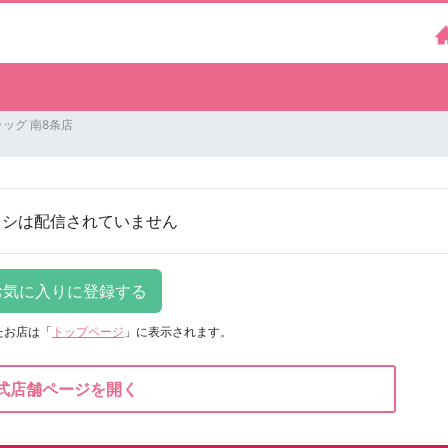
ッグ 南8条店
ラシは配信されていません
たお店は
「
トップページ
」に表示されます。
式店舗ページを開く