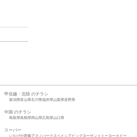
甲信越・北陸 のチラシ
新潟県
富山県
石川県
福井県
山梨県
長野県
中国 のチラシ
鳥取県
島根県
岡山県
広島県
山口県
スーパー
いなげや
西條
アマノパークス
ベイシア
ビッグヨーサン
イトーヨーカドー