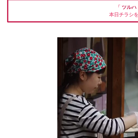
「
ツルハ
本日チラシ