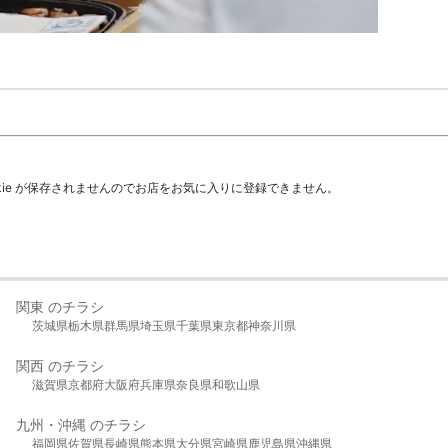
kie が保存されませんのでお店をお気に入りに登録できません。
関東 のチラシ
茨城県
栃木県
群馬県
埼玉県
千葉県
東京都
神奈川県
関西 のチラシ
滋賀県
京都府
大阪府
兵庫県
奈良県
和歌山県
九州・沖縄 のチラシ
福岡県
佐賀県
長崎県
熊本県
大分県
宮崎県
鹿児島県
沖縄県