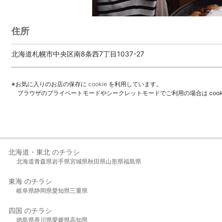
住所
北海道札幌市中央区南8条西7丁目1037-27
※お気に入りのお店の保存に
cookie
を利用しています。
ブラウザのプライベートモードやシークレットモードでご利用の場合は coo
北海道・東北 のチラシ
北海道
青森県
岩手県
宮城県
秋田県
山形県
福島県
東海 のチラシ
岐阜県
静岡県
愛知県
三重県
四国 のチラシ
徳島県
香川県
愛媛県
高知県