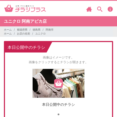
ユニクロ
阿南アピカ店
ホーム
都道府県
徳島県
阿南市
ホーム
お店の名前
ユニクロ
本日公開中のチラシ
画像はイメージです。
画像をクリックするとチラシが開きます。
本日公開中のチラシ