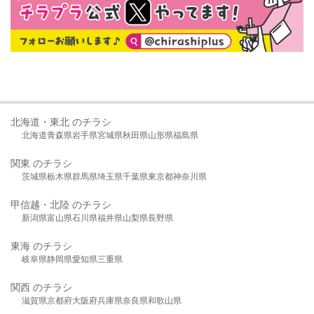
北海道・東北 のチラシ
北海道
青森県
岩手県
宮城県
秋田県
山形県
福島県
関東 のチラシ
茨城県
栃木県
群馬県
埼玉県
千葉県
東京都
神奈川県
甲信越・北陸 のチラシ
新潟県
富山県
石川県
福井県
山梨県
長野県
東海 のチラシ
岐阜県
静岡県
愛知県
三重県
関西 のチラシ
滋賀県
京都府
大阪府
兵庫県
奈良県
和歌山県