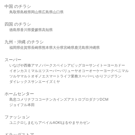
中国 のチラシ
鳥取県
島根県
岡山県
広島県
山口県
四国 のチラシ
徳島県
香川県
愛媛県
高知県
九州・沖縄 のチラシ
福岡県
佐賀県
長崎県
熊本県
大分県
宮崎県
鹿児島県
沖縄県
スーパー
いなげや
西條
アマノパークス
ベイシア
ビッグヨーサン
イトーヨーカドー
イオン
カスミ
マルエツ
スーパーバリュー
ヤオコー
オーケー
ヨークベニマル
ツルヤ
マルト
オギノ
エスマート
ライフ
業務スーパー
いかり
フジグラン
ダイレックス
サンエー
イズミヤ
ホームセンター
島忠
コメリ
ナフコ
コーナン
カインズ
アストロプロダクツ
DCM
ジョイフル本田
ファッション
ユニクロ
しまむら
アベイル
AOKI
はるやま
サカゼン
ドラッグストア