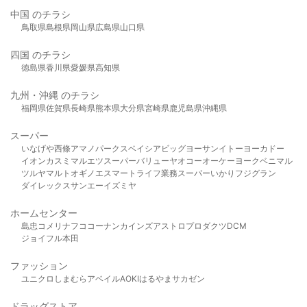
中国 のチラシ
鳥取県
島根県
岡山県
広島県
山口県
四国 のチラシ
徳島県
香川県
愛媛県
高知県
九州・沖縄 のチラシ
福岡県
佐賀県
長崎県
熊本県
大分県
宮崎県
鹿児島県
沖縄県
スーパー
いなげや
西條
アマノパークス
ベイシア
ビッグヨーサン
イトーヨーカドー
イオン
カスミ
マルエツ
スーパーバリュー
ヤオコー
オーケー
ヨークベニマル
ツルヤ
マルト
オギノ
エスマート
ライフ
業務スーパー
いかり
フジグラン
ダイレックス
サンエー
イズミヤ
ホームセンター
島忠
コメリ
ナフコ
コーナン
カインズ
アストロプロダクツ
DCM
ジョイフル本田
ファッション
ユニクロ
しまむら
アベイル
AOKI
はるやま
サカゼン
ドラッグストア