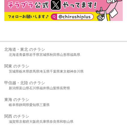
北海道・東北 のチラシ
北海道
青森県
岩手県
宮城県
秋田県
山形県
福島県
関東 のチラシ
茨城県
栃木県
群馬県
埼玉県
千葉県
東京都
神奈川県
甲信越・北陸 のチラシ
新潟県
富山県
石川県
福井県
山梨県
長野県
東海 のチラシ
岐阜県
静岡県
愛知県
三重県
関西 のチラシ
滋賀県
京都府
大阪府
兵庫県
奈良県
和歌山県