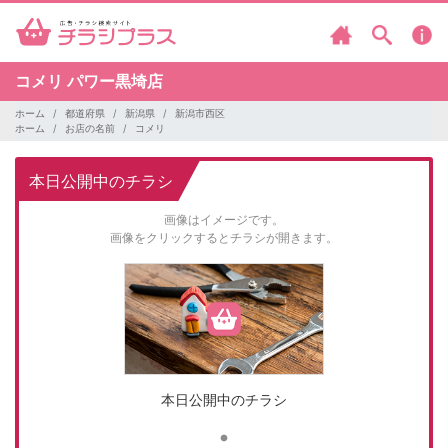
コメリ
パワー黒埼店
ホーム
都道府県
新潟県
新潟市西区
ホーム
お店の名前
コメリ
本日公開中のチラシ
画像はイメージです。
画像をクリックするとチラシが開きます。
本日公開中のチラシ