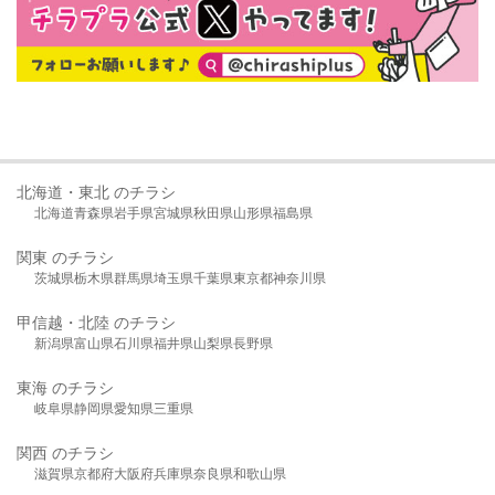
北海道・東北 のチラシ
北海道
青森県
岩手県
宮城県
秋田県
山形県
福島県
関東 のチラシ
茨城県
栃木県
群馬県
埼玉県
千葉県
東京都
神奈川県
甲信越・北陸 のチラシ
新潟県
富山県
石川県
福井県
山梨県
長野県
東海 のチラシ
岐阜県
静岡県
愛知県
三重県
関西 のチラシ
滋賀県
京都府
大阪府
兵庫県
奈良県
和歌山県