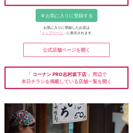
お気に入りに登録したお店は
「
トップページ
」に表示されます。
公式店舗ページを開く
「
コーナン
PRO志村坂下店
」周辺で
本日チラシを掲載している店舗一覧を開く