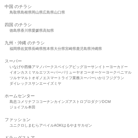
中国 のチラシ
鳥取県
島根県
岡山県
広島県
山口県
四国 のチラシ
徳島県
香川県
愛媛県
高知県
九州・沖縄 のチラシ
福岡県
佐賀県
長崎県
熊本県
大分県
宮崎県
鹿児島県
沖縄県
スーパー
いなげや
西條
アマノパークス
ベイシア
ビッグヨーサン
イトーヨーカドー
イオン
カスミ
マルエツ
スーパーバリュー
ヤオコー
オーケー
ヨークベニマル
ツルヤ
マルト
オギノ
エスマート
ライフ
業務スーパー
いかり
フジグラン
ダイレックス
サンエー
イズミヤ
ホームセンター
島忠
コメリ
ナフコ
コーナン
カインズ
アストロプロダクツ
DCM
ジョイフル本田
ファッション
ユニクロ
しまむら
アベイル
AOKI
はるやま
サカゼン
ドラッグストア