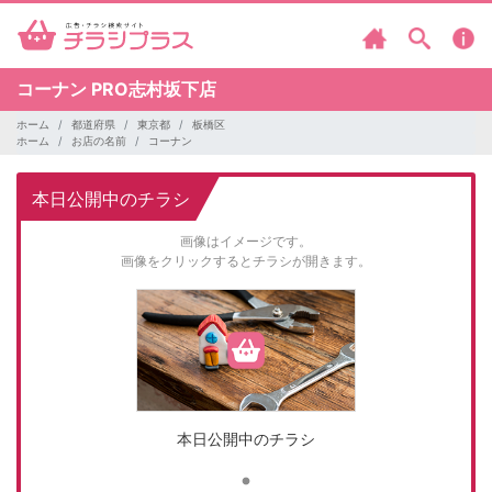
コーナン
PRO志村坂下店
ホーム
都道府県
東京都
板橋区
ホーム
お店の名前
コーナン
本日公開中のチラシ
画像はイメージです。
画像をクリックするとチラシが開きます。
本日公開中のチラシ