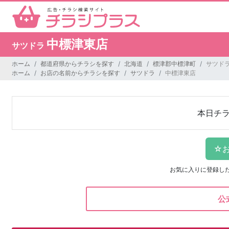
中標津東店
サツドラ
ホーム
都道府県からチラシを探す
北海道
標津郡中標津町
サツドラ
ホーム
お店の名前からチラシを探す
サツドラ
中標津東店
本日チ
お気に入りに登録し
公