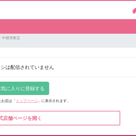
 中標津東店
ラシは配信されていません
たお店は
「
トップページ
」に表示されます。
式店舗ページを開く