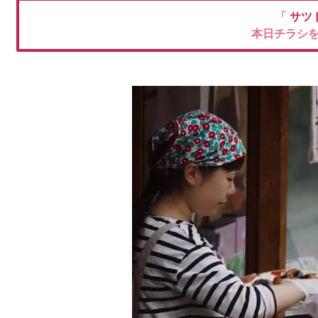
「
サツ
本日チラシ