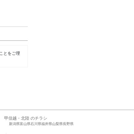
ことをご理
甲信越・北陸 のチラシ
新潟県
富山県
石川県
福井県
山梨県
長野県