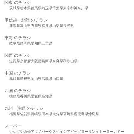
関東 のチラシ
茨城県
栃木県
群馬県
埼玉県
千葉県
東京都
神奈川県
甲信越・北陸 のチラシ
新潟県
富山県
石川県
福井県
山梨県
長野県
東海 のチラシ
岐阜県
静岡県
愛知県
三重県
関西 のチラシ
滋賀県
京都府
大阪府
兵庫県
奈良県
和歌山県
中国 のチラシ
鳥取県
島根県
岡山県
広島県
山口県
四国 のチラシ
徳島県
香川県
愛媛県
高知県
九州・沖縄 のチラシ
福岡県
佐賀県
長崎県
熊本県
大分県
宮崎県
鹿児島県
沖縄県
スーパー
いなげや
西條
アマノパークス
ベイシア
ビッグヨーサン
イトーヨーカドー