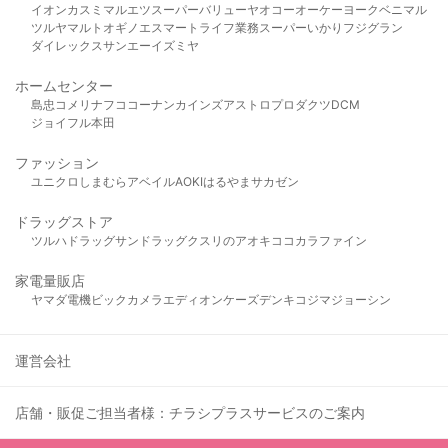
イオン
カスミ
マルエツ
スーパーバリュー
ヤオコー
オーケー
ヨークベニマル
ツルヤ
マルト
オギノ
エスマート
ライフ
業務スーパー
いかり
フジグラン
ダイレックス
サンエー
イズミヤ
ホームセンター
島忠
コメリ
ナフコ
コーナン
カインズ
アストロプロダクツ
DCM
ジョイフル本田
ファッション
ユニクロ
しまむら
アベイル
AOKI
はるやま
サカゼン
ドラッグストア
ツルハドラッグ
サンドラッグ
クスリのアオキ
ココカラファイン
家電量販店
ヤマダ電機
ビックカメラ
エディオン
ケーズデンキ
コジマ
ジョーシン
運営会社
店舗・販促ご担当者様：チラシプラスサービスのご案内