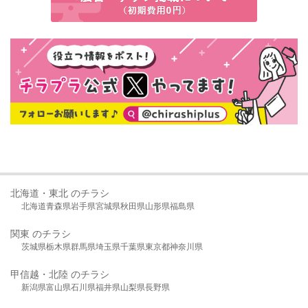
北海道・東北 のチラシ
北海道
青森県
岩手県
宮城県
秋田県
山形県
福島県
関東 のチラシ
茨城県
栃木県
群馬県
埼玉県
千葉県
東京都
神奈川県
甲信越・北陸 のチラシ
新潟県
富山県
石川県
福井県
山梨県
長野県