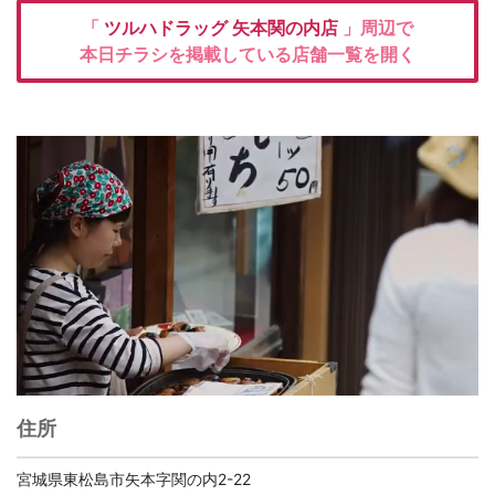
「
ツルハドラッグ
矢本関の内店
」周辺で
本日チラシを掲載している店舗一覧を開く
住所
宮城県東松島市矢本字関の内2-22