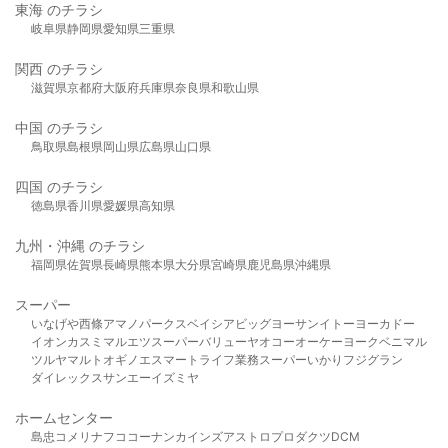
東海 のチラシ
岐阜県
静岡県
愛知県
三重県
関西 のチラシ
滋賀県
京都府
大阪府
兵庫県
奈良県
和歌山県
中国 のチラシ
鳥取県
島根県
岡山県
広島県
山口県
四国 のチラシ
徳島県
香川県
愛媛県
高知県
九州・沖縄 のチラシ
福岡県
佐賀県
長崎県
熊本県
大分県
宮崎県
鹿児島県
沖縄県
スーパー
いなげや
西條
アマノパークス
ベイシア
ビッグヨーサン
イトーヨーカドー
イオン
カスミ
マルエツ
スーパーバリュー
ヤオコー
オーケー
ヨークベニマル
ツルヤ
マルト
オギノ
エスマート
ライフ
業務スーパー
いかり
フジグラン
ダイレックス
サンエー
イズミヤ
ホームセンター
島忠
コメリ
ナフコ
コーナン
カインズ
アストロプロダクツ
DCM