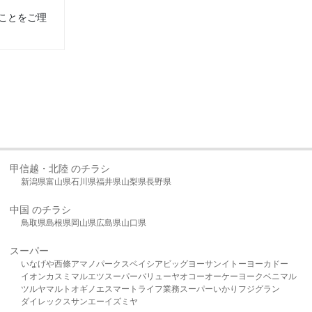
ことをご理
甲信越・北陸 のチラシ
新潟県
富山県
石川県
福井県
山梨県
長野県
中国 のチラシ
鳥取県
島根県
岡山県
広島県
山口県
スーパー
いなげや
西條
アマノパークス
ベイシア
ビッグヨーサン
イトーヨーカドー
イオン
カスミ
マルエツ
スーパーバリュー
ヤオコー
オーケー
ヨークベニマル
ツルヤ
マルト
オギノ
エスマート
ライフ
業務スーパー
いかり
フジグラン
ダイレックス
サンエー
イズミヤ