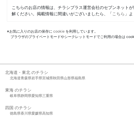
こちらのお店の情報は、チラシプラス運営会社のセブンネットが
解ください。掲載情報に間違いがございましたら、「
こちら
」よ
※お気に入りのお店の保存に
cookie
を利用しています。
ブラウザのプライベートモードやシークレットモードでご利用の場合は coo
北海道・東北 のチラシ
北海道
青森県
岩手県
宮城県
秋田県
山形県
福島県
東海 のチラシ
岐阜県
静岡県
愛知県
三重県
四国 のチラシ
徳島県
香川県
愛媛県
高知県