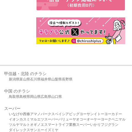
甲信越・北陸 のチラシ
新潟県
富山県
石川県
福井県
山梨県
長野県
中国 のチラシ
鳥取県
島根県
岡山県
広島県
山口県
スーパー
いなげや
西條
アマノパークス
ベイシア
ビッグヨーサン
イトーヨーカドー
イオン
カスミ
マルエツ
スーパーバリュー
ヤオコー
オーケー
ヨークベニマル
ツルヤ
マルト
オギノ
エスマート
ライフ
業務スーパー
いかり
フジグラン
ダイレックス
サンエー
イズミヤ