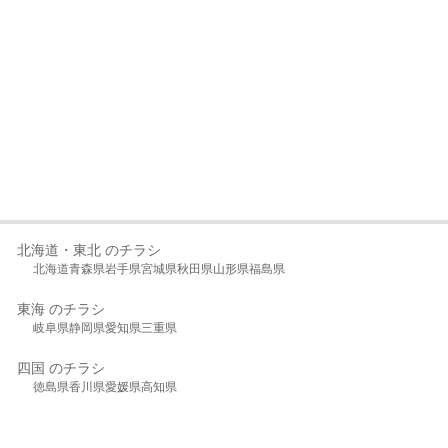
北海道・東北 のチラシ
北海道
青森県
岩手県
宮城県
秋田県
山形県
福島県
東海 のチラシ
岐阜県
静岡県
愛知県
三重県
四国 のチラシ
徳島県
香川県
愛媛県
高知県