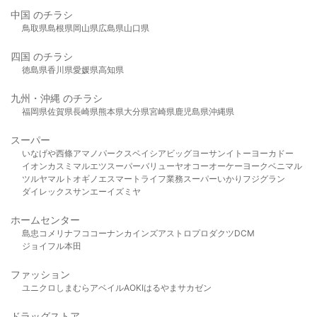
中国 のチラシ
鳥取県
島根県
岡山県
広島県
山口県
四国 のチラシ
徳島県
香川県
愛媛県
高知県
九州・沖縄 のチラシ
福岡県
佐賀県
長崎県
熊本県
大分県
宮崎県
鹿児島県
沖縄県
スーパー
いなげや
西條
アマノパークス
ベイシア
ビッグヨーサン
イトーヨーカドー
イオン
カスミ
マルエツ
スーパーバリュー
ヤオコー
オーケー
ヨークベニマル
ツルヤ
マルト
オギノ
エスマート
ライフ
業務スーパー
いかり
フジグラン
ダイレックス
サンエー
イズミヤ
ホームセンター
島忠
コメリ
ナフコ
コーナン
カインズ
アストロプロダクツ
DCM
ジョイフル本田
ファッション
ユニクロ
しまむら
アベイル
AOKI
はるやま
サカゼン
ドラッグストア