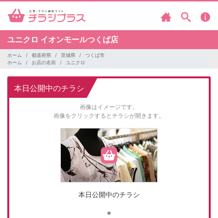
ユニクロ
イオンモールつくば店
ホーム
都道府県
茨城県
つくば市
ホーム
お店の名前
ユニクロ
本日公開中のチラシ
画像はイメージです。
画像をクリックするとチラシが開きます。
本日公開中のチラシ