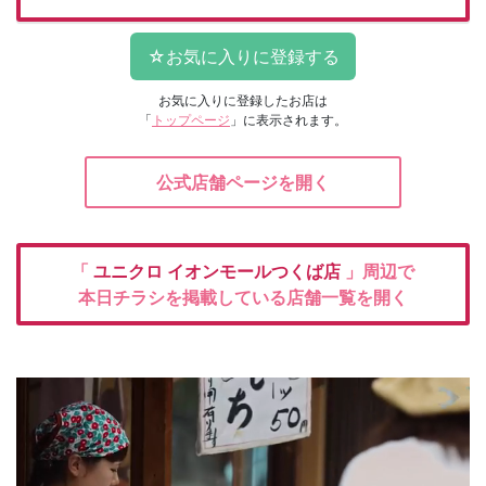
お気に入りに登録したお店は
「
トップページ
」に表示されます。
公式店舗ページを開く
「
ユニクロ
イオンモールつくば店
」周辺で
本日チラシを掲載している店舗一覧を開く