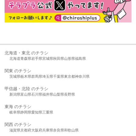
北海道・東北 のチラシ
北海道
青森県
岩手県
宮城県
秋田県
山形県
福島県
関東 のチラシ
茨城県
栃木県
群馬県
埼玉県
千葉県
東京都
神奈川県
甲信越・北陸 のチラシ
新潟県
富山県
石川県
福井県
山梨県
長野県
東海 のチラシ
岐阜県
静岡県
愛知県
三重県
関西 のチラシ
滋賀県
京都府
大阪府
兵庫県
奈良県
和歌山県