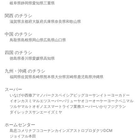
岐阜県
静岡県
愛知県
三重県
関西 のチラシ
滋賀県
京都府
大阪府
兵庫県
奈良県
和歌山県
中国 のチラシ
鳥取県
島根県
岡山県
広島県
山口県
四国 のチラシ
徳島県
香川県
愛媛県
高知県
九州・沖縄 のチラシ
福岡県
佐賀県
長崎県
熊本県
大分県
宮崎県
鹿児島県
沖縄県
スーパー
いなげや
西條
アマノパークス
ベイシア
ビッグヨーサン
イトーヨーカドー
イオン
カスミ
マルエツ
スーパーバリュー
ヤオコー
オーケー
ヨークベニマル
ツルヤ
マルト
オギノ
エスマート
ライフ
業務スーパー
いかり
フジグラン
ダイレックス
サンエー
イズミヤ
ホームセンター
島忠
コメリ
ナフコ
コーナン
カインズ
アストロプロダクツ
DCM
ジョイフル本田