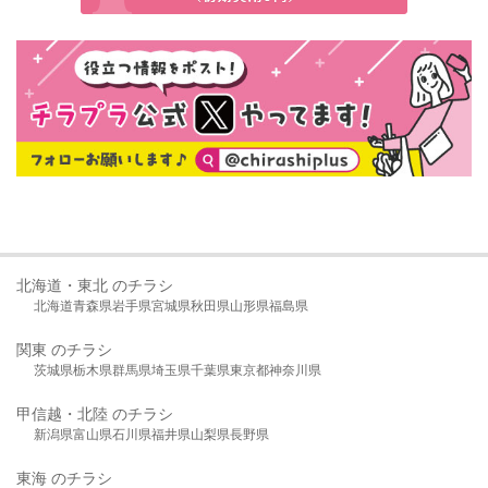
北海道・東北 のチラシ
北海道
青森県
岩手県
宮城県
秋田県
山形県
福島県
関東 のチラシ
茨城県
栃木県
群馬県
埼玉県
千葉県
東京都
神奈川県
甲信越・北陸 のチラシ
新潟県
富山県
石川県
福井県
山梨県
長野県
東海 のチラシ