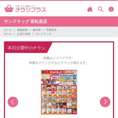
サンドラッグ
若松原店
ホーム
都道府県
栃木県
宇都宮市
ホーム
お店の名前
サンドラッグ
本日公開中のチラシ
画像はイメージです。
画像をクリックするとチラシが開きます。