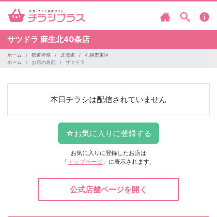
サツドラ
麻生北40条店
ホーム
都道府県
北海道
札幌市東区
ホーム
お店の名前
サツドラ
本日チラシは配信されていません
お気に入りに登録したお店は
「
トップページ
」に表示されます。
公式店舗ページを開く