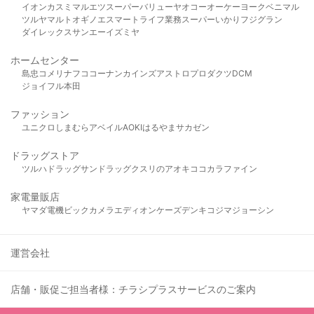
イオン
カスミ
マルエツ
スーパーバリュー
ヤオコー
オーケー
ヨークベニマル
ツルヤ
マルト
オギノ
エスマート
ライフ
業務スーパー
いかり
フジグラン
ダイレックス
サンエー
イズミヤ
ホームセンター
島忠
コメリ
ナフコ
コーナン
カインズ
アストロプロダクツ
DCM
ジョイフル本田
ファッション
ユニクロ
しまむら
アベイル
AOKI
はるやま
サカゼン
ドラッグストア
ツルハドラッグ
サンドラッグ
クスリのアオキ
ココカラファイン
家電量販店
ヤマダ電機
ビックカメラ
エディオン
ケーズデンキ
コジマ
ジョーシン
運営会社
店舗・販促ご担当者様：チラシプラスサービスのご案内