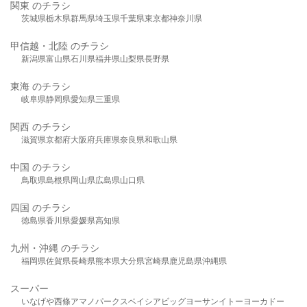
関東 のチラシ
茨城県
栃木県
群馬県
埼玉県
千葉県
東京都
神奈川県
甲信越・北陸 のチラシ
新潟県
富山県
石川県
福井県
山梨県
長野県
東海 のチラシ
岐阜県
静岡県
愛知県
三重県
関西 のチラシ
滋賀県
京都府
大阪府
兵庫県
奈良県
和歌山県
中国 のチラシ
鳥取県
島根県
岡山県
広島県
山口県
四国 のチラシ
徳島県
香川県
愛媛県
高知県
九州・沖縄 のチラシ
福岡県
佐賀県
長崎県
熊本県
大分県
宮崎県
鹿児島県
沖縄県
スーパー
いなげや
西條
アマノパークス
ベイシア
ビッグヨーサン
イトーヨーカドー