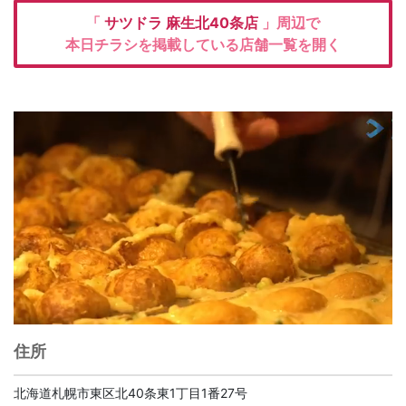
「
サツドラ
麻生北40条店
」周辺で
本日チラシを掲載している店舗一覧を開く
住所
北海道札幌市東区北40条東1丁目1番27号