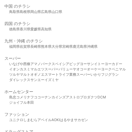
中国 のチラシ
鳥取県
島根県
岡山県
広島県
山口県
四国 のチラシ
徳島県
香川県
愛媛県
高知県
九州・沖縄 のチラシ
福岡県
佐賀県
長崎県
熊本県
大分県
宮崎県
鹿児島県
沖縄県
スーパー
いなげや
西條
アマノパークス
ベイシア
ビッグヨーサン
イトーヨーカドー
イオン
カスミ
マルエツ
スーパーバリュー
ヤオコー
オーケー
ヨークベニマル
ツルヤ
マルト
オギノ
エスマート
ライフ
業務スーパー
いかり
フジグラン
ダイレックス
サンエー
イズミヤ
ホームセンター
島忠
コメリ
ナフコ
コーナン
カインズ
アストロプロダクツ
DCM
ジョイフル本田
ファッション
ユニクロ
しまむら
アベイル
AOKI
はるやま
サカゼン
ドラッグストア