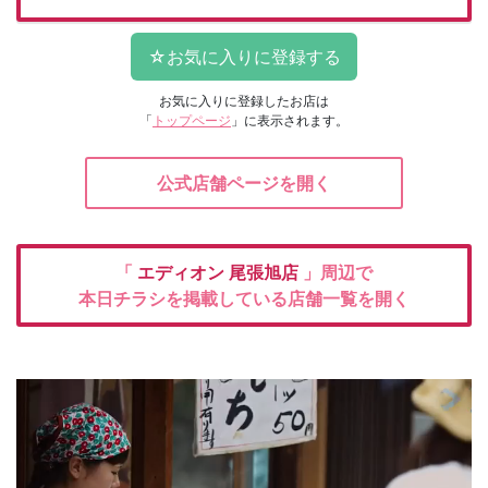
お気に入りに登録したお店は
「
トップページ
」に表示されます。
公式店舗ページを開く
「
エディオン
尾張旭店
」周辺で
本日チラシを掲載している店舗一覧を開く