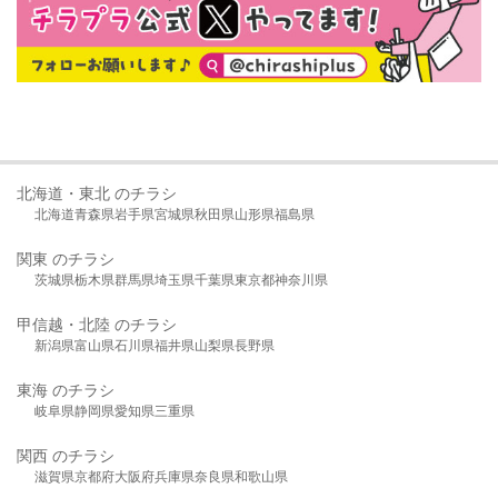
北海道・東北 のチラシ
北海道
青森県
岩手県
宮城県
秋田県
山形県
福島県
関東 のチラシ
茨城県
栃木県
群馬県
埼玉県
千葉県
東京都
神奈川県
甲信越・北陸 のチラシ
新潟県
富山県
石川県
福井県
山梨県
長野県
東海 のチラシ
岐阜県
静岡県
愛知県
三重県
関西 のチラシ
滋賀県
京都府
大阪府
兵庫県
奈良県
和歌山県