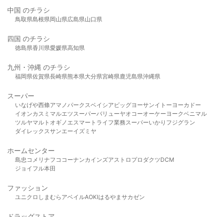
中国 のチラシ
鳥取県
島根県
岡山県
広島県
山口県
四国 のチラシ
徳島県
香川県
愛媛県
高知県
九州・沖縄 のチラシ
福岡県
佐賀県
長崎県
熊本県
大分県
宮崎県
鹿児島県
沖縄県
スーパー
いなげや
西條
アマノパークス
ベイシア
ビッグヨーサン
イトーヨーカドー
イオン
カスミ
マルエツ
スーパーバリュー
ヤオコー
オーケー
ヨークベニマル
ツルヤ
マルト
オギノ
エスマート
ライフ
業務スーパー
いかり
フジグラン
ダイレックス
サンエー
イズミヤ
ホームセンター
島忠
コメリ
ナフコ
コーナン
カインズ
アストロプロダクツ
DCM
ジョイフル本田
ファッション
ユニクロ
しまむら
アベイル
AOKI
はるやま
サカゼン
ドラッグストア