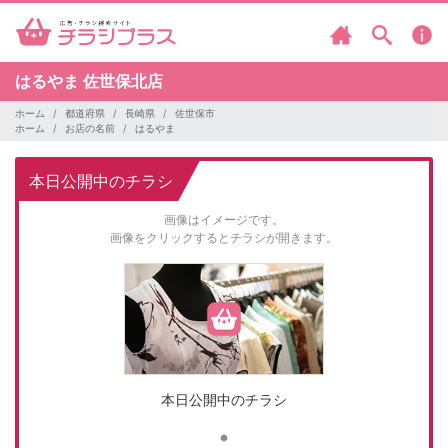
はるやま
佐世保北店
ホーム
都道府県
長崎県
佐世保市
ホーム
お店の名前
はるやま
本日公開中のチラシ
画像はイメージです。
画像をクリックするとチラシが開きます。
本日公開中のチラシ