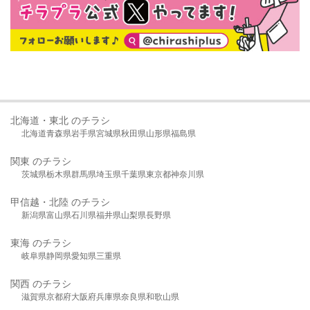
北海道・東北 のチラシ
北海道
青森県
岩手県
宮城県
秋田県
山形県
福島県
関東 のチラシ
茨城県
栃木県
群馬県
埼玉県
千葉県
東京都
神奈川県
甲信越・北陸 のチラシ
新潟県
富山県
石川県
福井県
山梨県
長野県
東海 のチラシ
岐阜県
静岡県
愛知県
三重県
関西 のチラシ
滋賀県
京都府
大阪府
兵庫県
奈良県
和歌山県