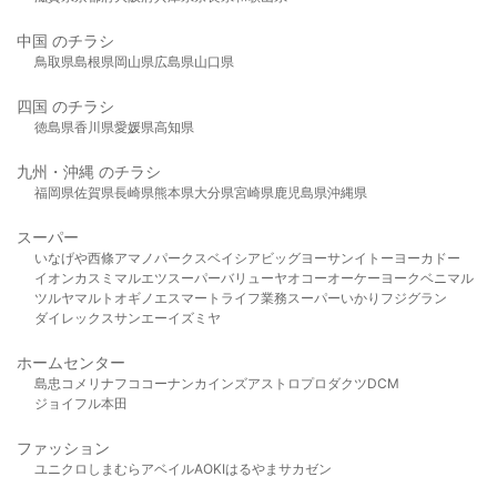
中国 のチラシ
鳥取県
島根県
岡山県
広島県
山口県
四国 のチラシ
徳島県
香川県
愛媛県
高知県
九州・沖縄 のチラシ
福岡県
佐賀県
長崎県
熊本県
大分県
宮崎県
鹿児島県
沖縄県
スーパー
いなげや
西條
アマノパークス
ベイシア
ビッグヨーサン
イトーヨーカドー
イオン
カスミ
マルエツ
スーパーバリュー
ヤオコー
オーケー
ヨークベニマル
ツルヤ
マルト
オギノ
エスマート
ライフ
業務スーパー
いかり
フジグラン
ダイレックス
サンエー
イズミヤ
ホームセンター
島忠
コメリ
ナフコ
コーナン
カインズ
アストロプロダクツ
DCM
ジョイフル本田
ファッション
ユニクロ
しまむら
アベイル
AOKI
はるやま
サカゼン