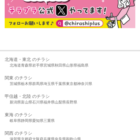
北海道・東北 のチラシ
北海道
青森県
岩手県
宮城県
秋田県
山形県
福島県
関東 のチラシ
茨城県
栃木県
群馬県
埼玉県
千葉県
東京都
神奈川県
甲信越・北陸 のチラシ
新潟県
富山県
石川県
福井県
山梨県
長野県
東海 のチラシ
岐阜県
静岡県
愛知県
三重県
関西 のチラシ
滋賀県
京都府
大阪府
兵庫県
奈良県
和歌山県