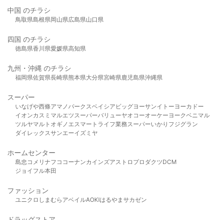
中国 のチラシ
鳥取県
島根県
岡山県
広島県
山口県
四国 のチラシ
徳島県
香川県
愛媛県
高知県
九州・沖縄 のチラシ
福岡県
佐賀県
長崎県
熊本県
大分県
宮崎県
鹿児島県
沖縄県
スーパー
いなげや
西條
アマノパークス
ベイシア
ビッグヨーサン
イトーヨーカドー
イオン
カスミ
マルエツ
スーパーバリュー
ヤオコー
オーケー
ヨークベニマル
ツルヤ
マルト
オギノ
エスマート
ライフ
業務スーパー
いかり
フジグラン
ダイレックス
サンエー
イズミヤ
ホームセンター
島忠
コメリ
ナフコ
コーナン
カインズ
アストロプロダクツ
DCM
ジョイフル本田
ファッション
ユニクロ
しまむら
アベイル
AOKI
はるやま
サカゼン
ドラッグストア