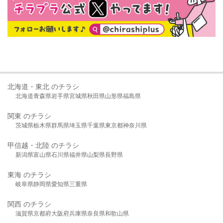
北海道・東北 のチラシ
北海道
青森県
岩手県
宮城県
秋田県
山形県
福島県
関東 のチラシ
茨城県
栃木県
群馬県
埼玉県
千葉県
東京都
神奈川県
甲信越・北陸 のチラシ
新潟県
富山県
石川県
福井県
山梨県
長野県
東海 のチラシ
岐阜県
静岡県
愛知県
三重県
関西 のチラシ
滋賀県
京都府
大阪府
兵庫県
奈良県
和歌山県