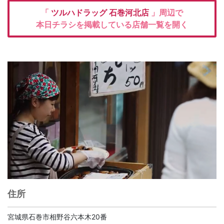
「
ツルハドラッグ
石巻河北店
」周辺で
本日チラシを掲載している店舗一覧を開く
住所
宮城県石巻市相野谷六本木20番