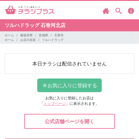
ツルハドラッグ
石巻河北店
ホーム
都道府県
宮城県
石巻市
ホーム
お店の名前
ツルハドラッグ
本日チラシは配信されていません
お気に入りに登録したお店は
「
トップページ
」に表示されます。
公式店舗ページを開く