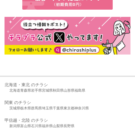
北海道・東北 のチラシ
北海道
青森県
岩手県
宮城県
秋田県
山形県
福島県
関東 のチラシ
茨城県
栃木県
群馬県
埼玉県
千葉県
東京都
神奈川県
甲信越・北陸 のチラシ
新潟県
富山県
石川県
福井県
山梨県
長野県