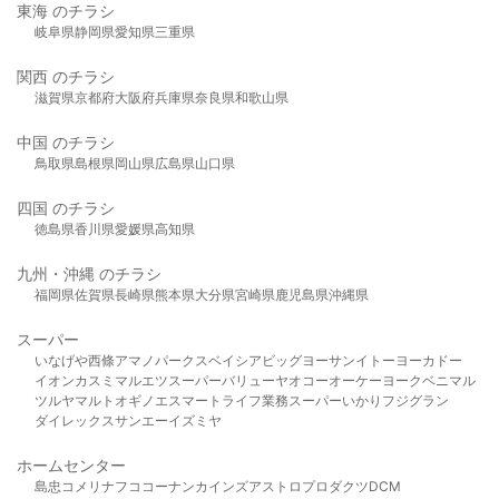
東海 のチラシ
岐阜県
静岡県
愛知県
三重県
関西 のチラシ
滋賀県
京都府
大阪府
兵庫県
奈良県
和歌山県
中国 のチラシ
鳥取県
島根県
岡山県
広島県
山口県
四国 のチラシ
徳島県
香川県
愛媛県
高知県
九州・沖縄 のチラシ
福岡県
佐賀県
長崎県
熊本県
大分県
宮崎県
鹿児島県
沖縄県
スーパー
いなげや
西條
アマノパークス
ベイシア
ビッグヨーサン
イトーヨーカドー
イオン
カスミ
マルエツ
スーパーバリュー
ヤオコー
オーケー
ヨークベニマル
ツルヤ
マルト
オギノ
エスマート
ライフ
業務スーパー
いかり
フジグラン
ダイレックス
サンエー
イズミヤ
ホームセンター
島忠
コメリ
ナフコ
コーナン
カインズ
アストロプロダクツ
DCM