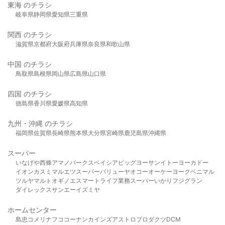
東海 のチラシ
岐阜県
静岡県
愛知県
三重県
関西 のチラシ
滋賀県
京都府
大阪府
兵庫県
奈良県
和歌山県
中国 のチラシ
鳥取県
島根県
岡山県
広島県
山口県
四国 のチラシ
徳島県
香川県
愛媛県
高知県
九州・沖縄 のチラシ
福岡県
佐賀県
長崎県
熊本県
大分県
宮崎県
鹿児島県
沖縄県
スーパー
いなげや
西條
アマノパークス
ベイシア
ビッグヨーサン
イトーヨーカドー
イオン
カスミ
マルエツ
スーパーバリュー
ヤオコー
オーケー
ヨークベニマル
ツルヤ
マルト
オギノ
エスマート
ライフ
業務スーパー
いかり
フジグラン
ダイレックス
サンエー
イズミヤ
ホームセンター
島忠
コメリ
ナフコ
コーナン
カインズ
アストロプロダクツ
DCM