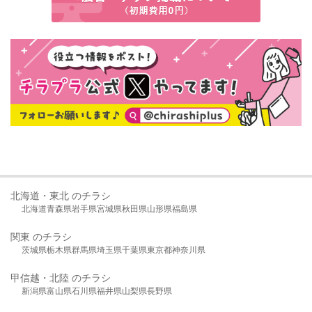
北海道・東北 のチラシ
北海道
青森県
岩手県
宮城県
秋田県
山形県
福島県
関東 のチラシ
茨城県
栃木県
群馬県
埼玉県
千葉県
東京都
神奈川県
甲信越・北陸 のチラシ
新潟県
富山県
石川県
福井県
山梨県
長野県