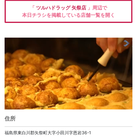
「
ツルハドラッグ
矢祭店
」周辺で
本日チラシを掲載している店舗一覧を開く
住所
福島県東白川郡矢祭町大字小田川字恩岩36-1