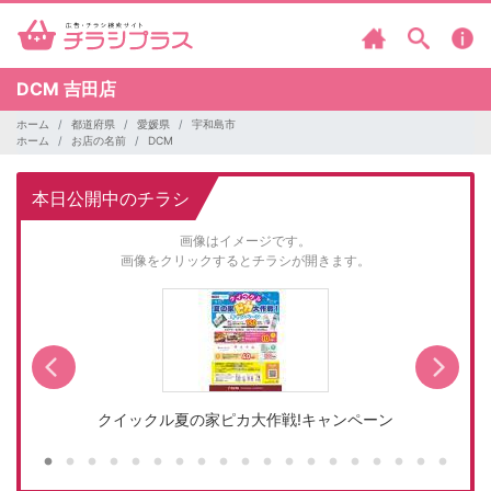
DCM
吉田店
ホーム
都道府県
愛媛県
宇和島市
ホーム
お店の名前
DCM
本日公開中のチラシ
画像はイメージです。
画像をクリックするとチラシが開きます。
クイックル夏の家ピカ大作戦!キャンペーン