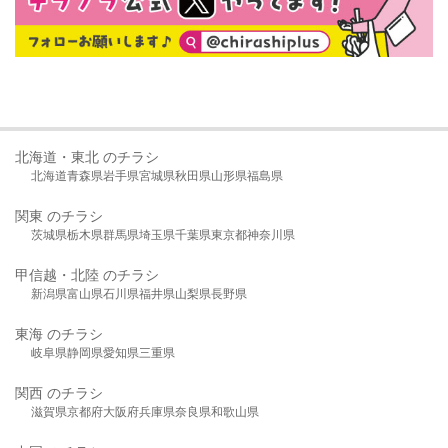
北海道・東北 のチラシ
北海道
青森県
岩手県
宮城県
秋田県
山形県
福島県
関東 のチラシ
茨城県
栃木県
群馬県
埼玉県
千葉県
東京都
神奈川県
甲信越・北陸 のチラシ
新潟県
富山県
石川県
福井県
山梨県
長野県
東海 のチラシ
岐阜県
静岡県
愛知県
三重県
関西 のチラシ
滋賀県
京都府
大阪府
兵庫県
奈良県
和歌山県