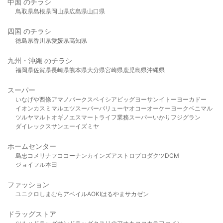
中国 のチラシ
鳥取県
島根県
岡山県
広島県
山口県
四国 のチラシ
徳島県
香川県
愛媛県
高知県
九州・沖縄 のチラシ
福岡県
佐賀県
長崎県
熊本県
大分県
宮崎県
鹿児島県
沖縄県
スーパー
いなげや
西條
アマノパークス
ベイシア
ビッグヨーサン
イトーヨーカドー
イオン
カスミ
マルエツ
スーパーバリュー
ヤオコー
オーケー
ヨークベニマル
ツルヤ
マルト
オギノ
エスマート
ライフ
業務スーパー
いかり
フジグラン
ダイレックス
サンエー
イズミヤ
ホームセンター
島忠
コメリ
ナフコ
コーナン
カインズ
アストロプロダクツ
DCM
ジョイフル本田
ファッション
ユニクロ
しまむら
アベイル
AOKI
はるやま
サカゼン
ドラッグストア