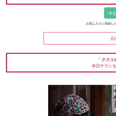
お気に入りに登録し
公
「
クスリ
本日チラシ