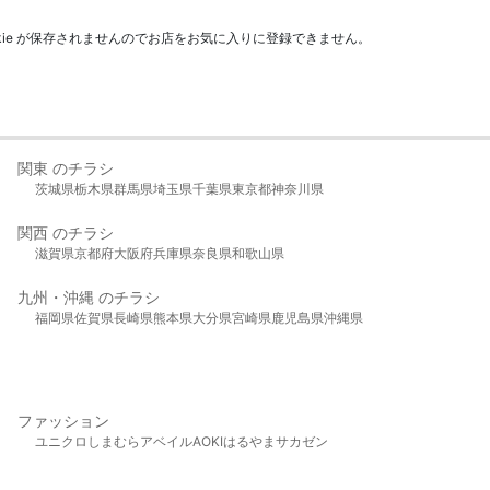
kie が保存されませんのでお店をお気に入りに登録できません。
関東 のチラシ
茨城県
栃木県
群馬県
埼玉県
千葉県
東京都
神奈川県
関西 のチラシ
滋賀県
京都府
大阪府
兵庫県
奈良県
和歌山県
九州・沖縄 のチラシ
福岡県
佐賀県
長崎県
熊本県
大分県
宮崎県
鹿児島県
沖縄県
ファッション
ユニクロ
しまむら
アベイル
AOKI
はるやま
サカゼン