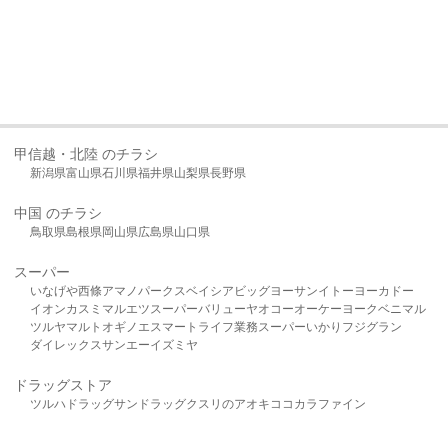
甲信越・北陸 のチラシ
新潟県
富山県
石川県
福井県
山梨県
長野県
中国 のチラシ
鳥取県
島根県
岡山県
広島県
山口県
スーパー
いなげや
西條
アマノパークス
ベイシア
ビッグヨーサン
イトーヨーカドー
イオン
カスミ
マルエツ
スーパーバリュー
ヤオコー
オーケー
ヨークベニマル
ツルヤ
マルト
オギノ
エスマート
ライフ
業務スーパー
いかり
フジグラン
ダイレックス
サンエー
イズミヤ
ドラッグストア
ツルハドラッグ
サンドラッグ
クスリのアオキ
ココカラファイン