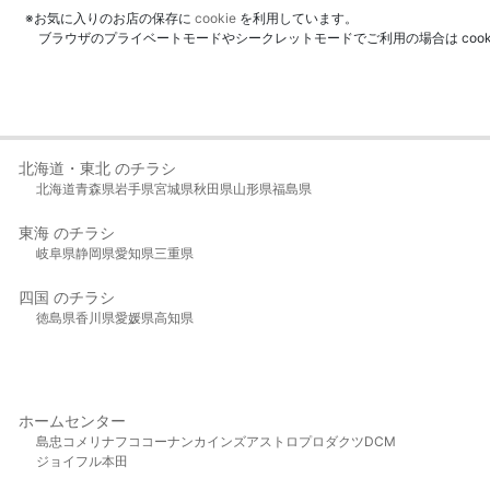
※お気に入りのお店の保存に
cookie
を利用しています。
ブラウザのプライベートモードやシークレットモードでご利用の場合は coo
北海道・東北 のチラシ
北海道
青森県
岩手県
宮城県
秋田県
山形県
福島県
東海 のチラシ
岐阜県
静岡県
愛知県
三重県
四国 のチラシ
徳島県
香川県
愛媛県
高知県
ホームセンター
島忠
コメリ
ナフコ
コーナン
カインズ
アストロプロダクツ
DCM
ジョイフル本田