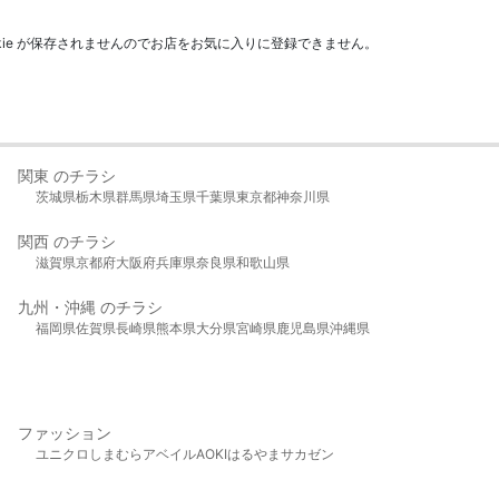
kie が保存されませんのでお店をお気に入りに登録できません。
関東 のチラシ
茨城県
栃木県
群馬県
埼玉県
千葉県
東京都
神奈川県
関西 のチラシ
滋賀県
京都府
大阪府
兵庫県
奈良県
和歌山県
九州・沖縄 のチラシ
福岡県
佐賀県
長崎県
熊本県
大分県
宮崎県
鹿児島県
沖縄県
ファッション
ユニクロ
しまむら
アベイル
AOKI
はるやま
サカゼン