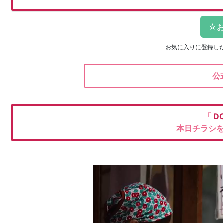
お気に入りに登録し
公
「
D
本日チラシ