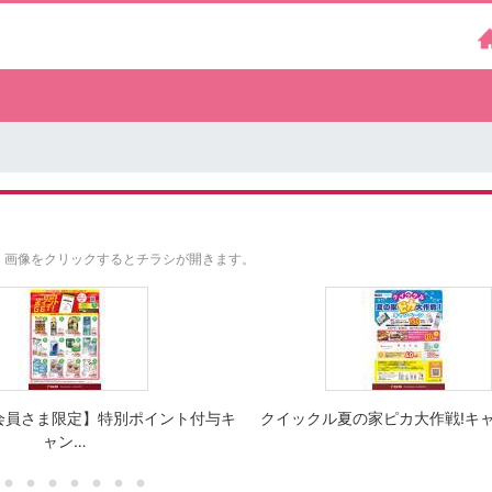
。
画像をクリックするとチラシが開きます。
会員さま限定】特別ポイント付与キ
クイックル夏の家ピカ大作戦!キ
ャン…