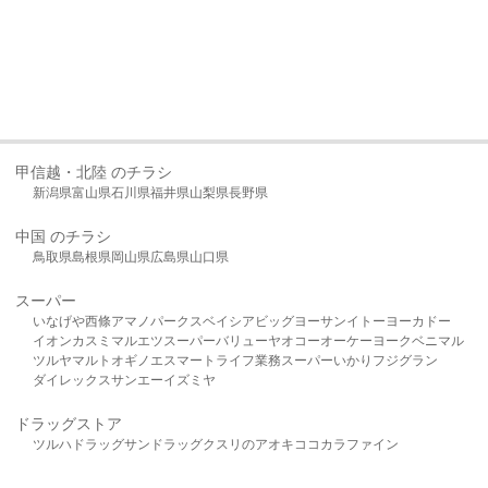
甲信越・北陸 のチラシ
新潟県
富山県
石川県
福井県
山梨県
長野県
中国 のチラシ
鳥取県
島根県
岡山県
広島県
山口県
スーパー
いなげや
西條
アマノパークス
ベイシア
ビッグヨーサン
イトーヨーカドー
イオン
カスミ
マルエツ
スーパーバリュー
ヤオコー
オーケー
ヨークベニマル
ツルヤ
マルト
オギノ
エスマート
ライフ
業務スーパー
いかり
フジグラン
ダイレックス
サンエー
イズミヤ
ドラッグストア
ツルハドラッグ
サンドラッグ
クスリのアオキ
ココカラファイン