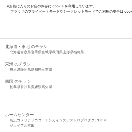
※お気に入りのお店の保存に
cookie
を利用しています。
ブラウザのプライベートモードやシークレットモードでご利用の場合は coo
北海道・東北 のチラシ
北海道
青森県
岩手県
宮城県
秋田県
山形県
福島県
東海 のチラシ
岐阜県
静岡県
愛知県
三重県
四国 のチラシ
徳島県
香川県
愛媛県
高知県
ホームセンター
島忠
コメリ
ナフコ
コーナン
カインズ
アストロプロダクツ
DCM
ジョイフル本田