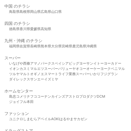
中国 のチラシ
鳥取県
島根県
岡山県
広島県
山口県
四国 のチラシ
徳島県
香川県
愛媛県
高知県
九州・沖縄 のチラシ
福岡県
佐賀県
長崎県
熊本県
大分県
宮崎県
鹿児島県
沖縄県
スーパー
いなげや
西條
アマノパークス
ベイシア
ビッグヨーサン
イトーヨーカドー
イオン
カスミ
マルエツ
スーパーバリュー
ヤオコー
オーケー
ヨークベニマル
ツルヤ
マルト
オギノ
エスマート
ライフ
業務スーパー
いかり
フジグラン
ダイレックス
サンエー
イズミヤ
ホームセンター
島忠
コメリ
ナフコ
コーナン
カインズ
アストロプロダクツ
DCM
ジョイフル本田
ファッション
ユニクロ
しまむら
アベイル
AOKI
はるやま
サカゼン
ドラッグストア