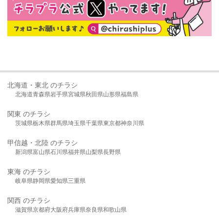
北海道・東北 のチラシ
北海道
青森県
岩手県
宮城県
秋田県
山形県
福島県
関東 のチラシ
茨城県
栃木県
群馬県
埼玉県
千葉県
東京都
神奈川県
甲信越・北陸 のチラシ
新潟県
富山県
石川県
福井県
山梨県
長野県
東海 のチラシ
岐阜県
静岡県
愛知県
三重県
関西 のチラシ
滋賀県
京都府
大阪府
兵庫県
奈良県
和歌山県