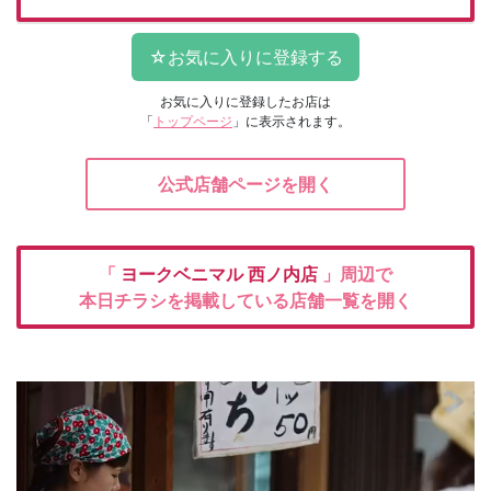
お気に入りに登録したお店は
「
トップページ
」に表示されます。
公式店舗ページを開く
「
ヨークベニマル
西ノ内店
」周辺で
本日チラシを掲載している店舗一覧を開く