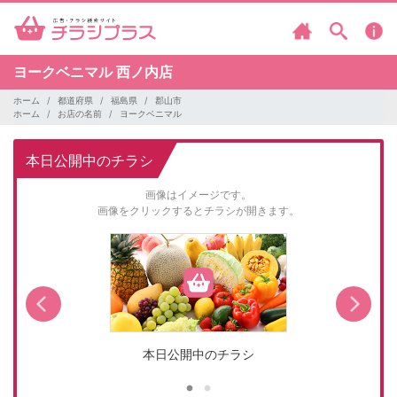
ヨークベニマル
西ノ内店
ホーム
都道府県
福島県
郡山市
ホーム
お店の名前
ヨークベニマル
本日公開中のチラシ
画像はイメージです。
画像をクリックするとチラシが開きます。
本日公開中のチラシ