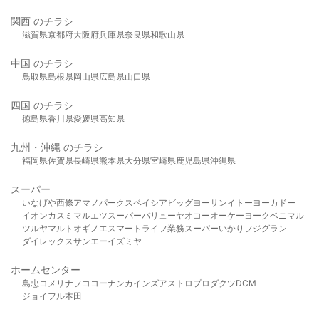
関西 のチラシ
滋賀県
京都府
大阪府
兵庫県
奈良県
和歌山県
中国 のチラシ
鳥取県
島根県
岡山県
広島県
山口県
四国 のチラシ
徳島県
香川県
愛媛県
高知県
九州・沖縄 のチラシ
福岡県
佐賀県
長崎県
熊本県
大分県
宮崎県
鹿児島県
沖縄県
スーパー
いなげや
西條
アマノパークス
ベイシア
ビッグヨーサン
イトーヨーカドー
イオン
カスミ
マルエツ
スーパーバリュー
ヤオコー
オーケー
ヨークベニマル
ツルヤ
マルト
オギノ
エスマート
ライフ
業務スーパー
いかり
フジグラン
ダイレックス
サンエー
イズミヤ
ホームセンター
島忠
コメリ
ナフコ
コーナン
カインズ
アストロプロダクツ
DCM
ジョイフル本田