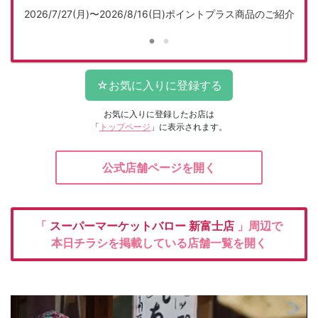
紹介
2026/7/27(月)〜2026/8/16(日)ポイントプラス商品のご紹介
2
お気に入りに登録したお店は
「
トップページ
」に表示されます。
公式店舗ページを開く
「
スーパーマーケットバロー
新富士店
」周辺で
本日チラシを掲載している店舗一覧を開く