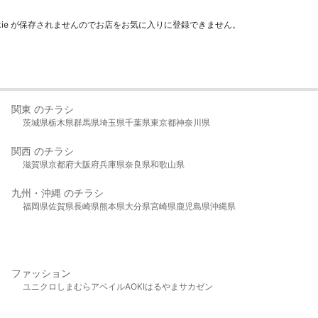
kie が保存されませんのでお店をお気に入りに登録できません。
関東 のチラシ
茨城県
栃木県
群馬県
埼玉県
千葉県
東京都
神奈川県
関西 のチラシ
滋賀県
京都府
大阪府
兵庫県
奈良県
和歌山県
九州・沖縄 のチラシ
福岡県
佐賀県
長崎県
熊本県
大分県
宮崎県
鹿児島県
沖縄県
ファッション
ユニクロ
しまむら
アベイル
AOKI
はるやま
サカゼン