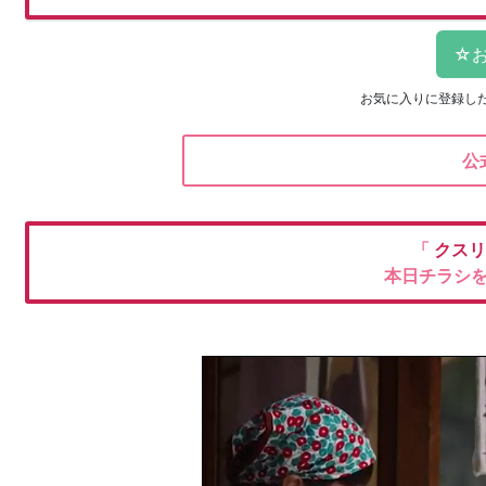
お気に入りに登録し
公
「
クスリ
本日チラシ