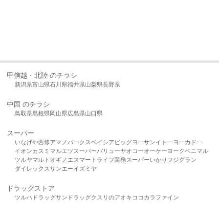
甲信越・北陸 のチラシ
新潟県
富山県
石川県
福井県
山梨県
長野県
中国 のチラシ
鳥取県
島根県
岡山県
広島県
山口県
スーパー
いなげや
西條
アマノパークス
ベイシア
ビッグヨーサン
イトーヨーカドー
イオン
カスミ
マルエツ
スーパーバリュー
ヤオコー
オーケー
ヨークベニマル
ツルヤ
マルト
オギノ
エスマート
ライフ
業務スーパー
いかり
フジグラン
ダイレックス
サンエー
イズミヤ
ドラッグストア
ツルハドラッグ
サンドラッグ
クスリのアオキ
ココカラファイン