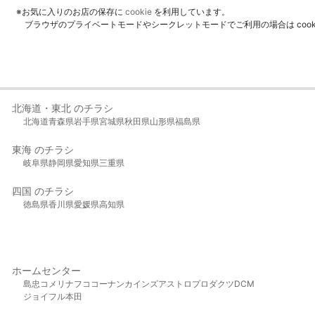
※お気に入りのお店の保存に
cookie
を利用しています。
ブラウザのプライベートモードやシークレットモードでご利用の場合は coo
北海道・東北 のチラシ
北海道
青森県
岩手県
宮城県
秋田県
山形県
福島県
東海 のチラシ
岐阜県
静岡県
愛知県
三重県
四国 のチラシ
徳島県
香川県
愛媛県
高知県
ホームセンター
島忠
コメリ
ナフコ
コーナン
カインズ
アストロプロダクツ
DCM
ジョイフル本田