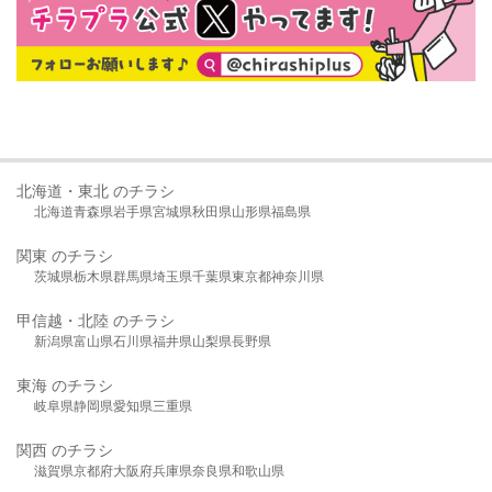
北海道・東北 のチラシ
北海道
青森県
岩手県
宮城県
秋田県
山形県
福島県
関東 のチラシ
茨城県
栃木県
群馬県
埼玉県
千葉県
東京都
神奈川県
甲信越・北陸 のチラシ
新潟県
富山県
石川県
福井県
山梨県
長野県
東海 のチラシ
岐阜県
静岡県
愛知県
三重県
関西 のチラシ
滋賀県
京都府
大阪府
兵庫県
奈良県
和歌山県