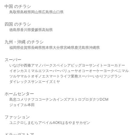
中国 のチラシ
鳥取県
島根県
岡山県
広島県
山口県
四国 のチラシ
徳島県
香川県
愛媛県
高知県
九州・沖縄 のチラシ
福岡県
佐賀県
長崎県
熊本県
大分県
宮崎県
鹿児島県
沖縄県
スーパー
いなげや
西條
アマノパークス
ベイシア
ビッグヨーサン
イトーヨーカドー
イオン
カスミ
マルエツ
スーパーバリュー
ヤオコー
オーケー
ヨークベニマル
ツルヤ
マルト
オギノ
エスマート
ライフ
業務スーパー
いかり
フジグラン
ダイレックス
サンエー
イズミヤ
ホームセンター
島忠
コメリ
ナフコ
コーナン
カインズ
アストロプロダクツ
DCM
ジョイフル本田
ファッション
ユニクロ
しまむら
アベイル
AOKI
はるやま
サカゼン
ドラッグストア