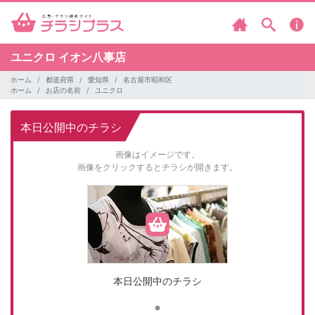
ユニクロ
イオン八事店
ホーム
都道府県
愛知県
名古屋市昭和区
ホーム
お店の名前
ユニクロ
本日公開中のチラシ
画像はイメージです。
画像をクリックするとチラシが開きます。
本日公開中のチラシ