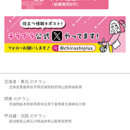
北海道・東北 のチラシ
北海道
青森県
岩手県
宮城県
秋田県
山形県
福島県
関東 のチラシ
茨城県
栃木県
群馬県
埼玉県
千葉県
東京都
神奈川県
甲信越・北陸 のチラシ
新潟県
富山県
石川県
福井県
山梨県
長野県