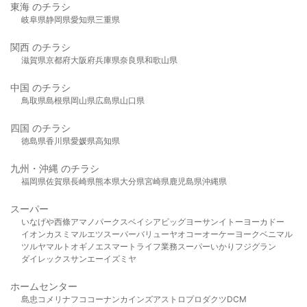
東海 のチラシ
岐阜県
静岡県
愛知県
三重県
関西 のチラシ
滋賀県
京都府
大阪府
兵庫県
奈良県
和歌山県
中国 のチラシ
鳥取県
島根県
岡山県
広島県
山口県
四国 のチラシ
徳島県
香川県
愛媛県
高知県
九州・沖縄 のチラシ
福岡県
佐賀県
長崎県
熊本県
大分県
宮崎県
鹿児島県
沖縄県
スーパー
いなげや
西條
アマノパークス
ベイシア
ビッグヨーサン
イトーヨーカドー
イオン
カスミ
マルエツ
スーパーバリュー
ヤオコー
オーケー
ヨークベニマル
ツルヤ
マルト
オギノ
エスマート
ライフ
業務スーパー
いかり
フジグラン
ダイレックス
サンエー
イズミヤ
ホームセンター
島忠
コメリ
ナフコ
コーナン
カインズ
アストロプロダクツ
DCM