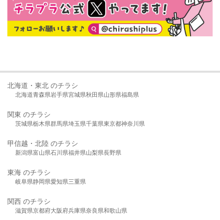
北海道・東北 のチラシ
北海道
青森県
岩手県
宮城県
秋田県
山形県
福島県
関東 のチラシ
茨城県
栃木県
群馬県
埼玉県
千葉県
東京都
神奈川県
甲信越・北陸 のチラシ
新潟県
富山県
石川県
福井県
山梨県
長野県
東海 のチラシ
岐阜県
静岡県
愛知県
三重県
関西 のチラシ
滋賀県
京都府
大阪府
兵庫県
奈良県
和歌山県