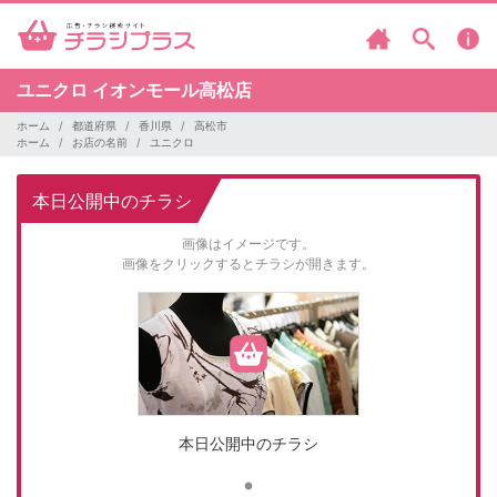
ユニクロ
イオンモール高松店
ホーム
都道府県
香川県
高松市
ホーム
お店の名前
ユニクロ
本日公開中のチラシ
画像はイメージです。
画像をクリックするとチラシが開きます。
本日公開中のチラシ