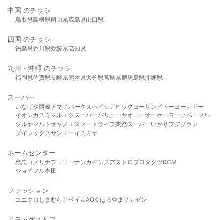
中国 のチラシ
鳥取県
島根県
岡山県
広島県
山口県
四国 のチラシ
徳島県
香川県
愛媛県
高知県
九州・沖縄 のチラシ
福岡県
佐賀県
長崎県
熊本県
大分県
宮崎県
鹿児島県
沖縄県
スーパー
いなげや
西條
アマノパークス
ベイシア
ビッグヨーサン
イトーヨーカドー
イオン
カスミ
マルエツ
スーパーバリュー
ヤオコー
オーケー
ヨークベニマル
ツルヤ
マルト
オギノ
エスマート
ライフ
業務スーパー
いかり
フジグラン
ダイレックス
サンエー
イズミヤ
ホームセンター
島忠
コメリ
ナフコ
コーナン
カインズ
アストロプロダクツ
DCM
ジョイフル本田
ファッション
ユニクロ
しまむら
アベイル
AOKI
はるやま
サカゼン
ドラッグストア