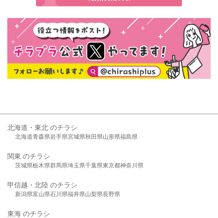
北海道・東北 のチラシ
北海道
青森県
岩手県
宮城県
秋田県
山形県
福島県
関東 のチラシ
茨城県
栃木県
群馬県
埼玉県
千葉県
東京都
神奈川県
甲信越・北陸 のチラシ
新潟県
富山県
石川県
福井県
山梨県
長野県
東海 のチラシ