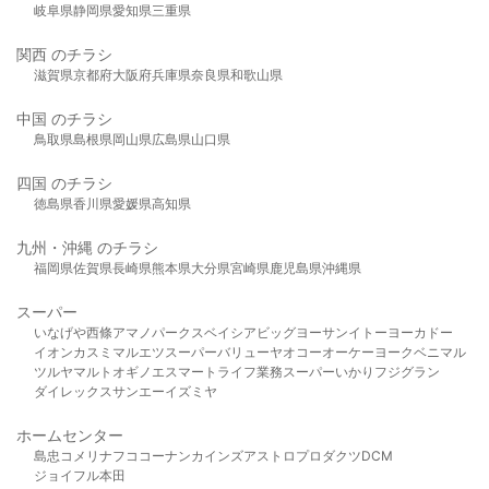
岐阜県
静岡県
愛知県
三重県
関西 のチラシ
滋賀県
京都府
大阪府
兵庫県
奈良県
和歌山県
中国 のチラシ
鳥取県
島根県
岡山県
広島県
山口県
四国 のチラシ
徳島県
香川県
愛媛県
高知県
九州・沖縄 のチラシ
福岡県
佐賀県
長崎県
熊本県
大分県
宮崎県
鹿児島県
沖縄県
スーパー
いなげや
西條
アマノパークス
ベイシア
ビッグヨーサン
イトーヨーカドー
イオン
カスミ
マルエツ
スーパーバリュー
ヤオコー
オーケー
ヨークベニマル
ツルヤ
マルト
オギノ
エスマート
ライフ
業務スーパー
いかり
フジグラン
ダイレックス
サンエー
イズミヤ
ホームセンター
島忠
コメリ
ナフコ
コーナン
カインズ
アストロプロダクツ
DCM
ジョイフル本田