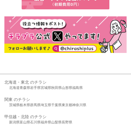
北海道・東北 のチラシ
北海道
青森県
岩手県
宮城県
秋田県
山形県
福島県
関東 のチラシ
茨城県
栃木県
群馬県
埼玉県
千葉県
東京都
神奈川県
甲信越・北陸 のチラシ
新潟県
富山県
石川県
福井県
山梨県
長野県