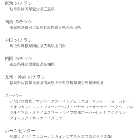
東海 のチラシ
岐阜県
静岡県
愛知県
三重県
関西 のチラシ
滋賀県
京都府
大阪府
兵庫県
奈良県
和歌山県
中国 のチラシ
鳥取県
島根県
岡山県
広島県
山口県
四国 のチラシ
徳島県
香川県
愛媛県
高知県
九州・沖縄 のチラシ
福岡県
佐賀県
長崎県
熊本県
大分県
宮崎県
鹿児島県
沖縄県
スーパー
いなげや
西條
アマノパークス
ベイシア
ビッグヨーサン
イトーヨーカドー
イオン
カスミ
マルエツ
スーパーバリュー
ヤオコー
オーケー
ヨークベニマル
ツルヤ
マルト
オギノ
エスマート
ライフ
業務スーパー
いかり
フジグラン
ダイレックス
サンエー
イズミヤ
ホームセンター
島忠
コメリ
ナフコ
コーナン
カインズ
アストロプロダクツ
DCM