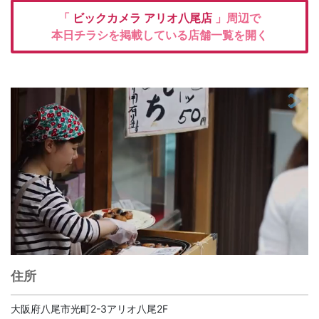
「
ビックカメラ
アリオ八尾店
」周辺で
本日チラシを掲載している店舗一覧を開く
住所
大阪府八尾市光町2-3アリオ八尾2F