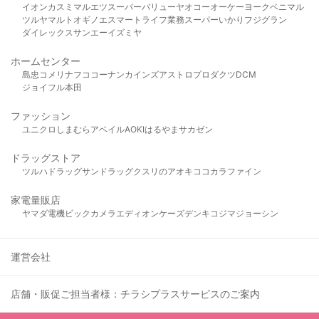
イオン
カスミ
マルエツ
スーパーバリュー
ヤオコー
オーケー
ヨークベニマル
ツルヤ
マルト
オギノ
エスマート
ライフ
業務スーパー
いかり
フジグラン
ダイレックス
サンエー
イズミヤ
ホームセンター
島忠
コメリ
ナフコ
コーナン
カインズ
アストロプロダクツ
DCM
ジョイフル本田
ファッション
ユニクロ
しまむら
アベイル
AOKI
はるやま
サカゼン
ドラッグストア
ツルハドラッグ
サンドラッグ
クスリのアオキ
ココカラファイン
家電量販店
ヤマダ電機
ビックカメラ
エディオン
ケーズデンキ
コジマ
ジョーシン
運営会社
店舗・販促ご担当者様：チラシプラスサービスのご案内