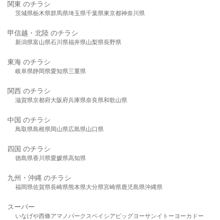
関東 のチラシ
茨城県
栃木県
群馬県
埼玉県
千葉県
東京都
神奈川県
甲信越・北陸 のチラシ
新潟県
富山県
石川県
福井県
山梨県
長野県
東海 のチラシ
岐阜県
静岡県
愛知県
三重県
関西 のチラシ
滋賀県
京都府
大阪府
兵庫県
奈良県
和歌山県
中国 のチラシ
鳥取県
島根県
岡山県
広島県
山口県
四国 のチラシ
徳島県
香川県
愛媛県
高知県
九州・沖縄 のチラシ
福岡県
佐賀県
長崎県
熊本県
大分県
宮崎県
鹿児島県
沖縄県
スーパー
いなげや
西條
アマノパークス
ベイシア
ビッグヨーサン
イトーヨーカドー