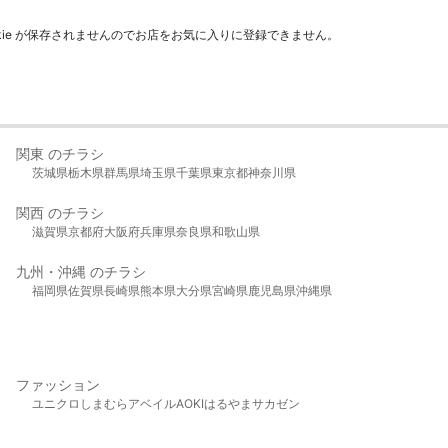
kie が保存されませんのでお店をお気に入りに登録できません。
関東 のチラシ
茨城県
栃木県
群馬県
埼玉県
千葉県
東京都
神奈川県
関西 のチラシ
滋賀県
京都府
大阪府
兵庫県
奈良県
和歌山県
九州・沖縄 のチラシ
福岡県
佐賀県
長崎県
熊本県
大分県
宮崎県
鹿児島県
沖縄県
ファッション
ユニクロ
しまむら
アベイル
AOKI
はるやま
サカゼン