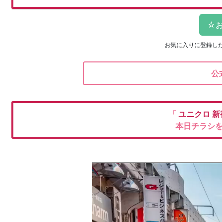
お気に入りに登録し
公
「
ユニクロ
新
本日チラシ