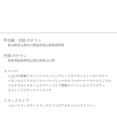
甲信越・北陸 のチラシ
新潟県
富山県
石川県
福井県
山梨県
長野県
中国 のチラシ
鳥取県
島根県
岡山県
広島県
山口県
スーパー
いなげや
西條
アマノパークス
ベイシア
ビッグヨーサン
イトーヨーカドー
イオン
カスミ
マルエツ
スーパーバリュー
ヤオコー
オーケー
ヨークベニマル
ツルヤ
マルト
オギノ
エスマート
ライフ
業務スーパー
いかり
フジグラン
ダイレックス
サンエー
イズミヤ
ドラッグストア
ツルハドラッグ
サンドラッグ
クスリのアオキ
ココカラファイン