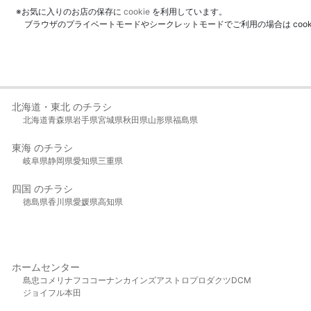
※お気に入りのお店の保存に
cookie
を利用しています。
ブラウザのプライベートモードやシークレットモードでご利用の場合は coo
北海道・東北 のチラシ
北海道
青森県
岩手県
宮城県
秋田県
山形県
福島県
東海 のチラシ
岐阜県
静岡県
愛知県
三重県
四国 のチラシ
徳島県
香川県
愛媛県
高知県
ホームセンター
島忠
コメリ
ナフコ
コーナン
カインズ
アストロプロダクツ
DCM
ジョイフル本田