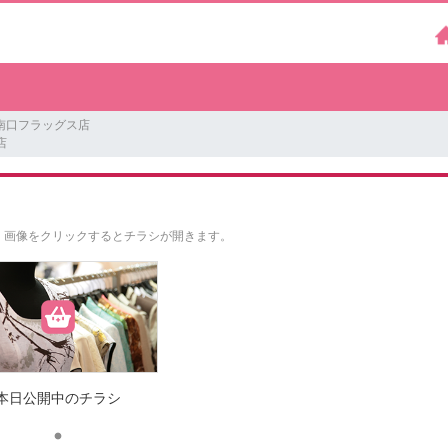
南口フラッグス店
店
。
画像をクリックするとチラシが開きます。
本日公開中のチラシ