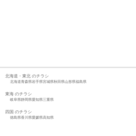
北海道・東北 のチラシ
北海道
青森県
岩手県
宮城県
秋田県
山形県
福島県
東海 のチラシ
岐阜県
静岡県
愛知県
三重県
四国 のチラシ
徳島県
香川県
愛媛県
高知県