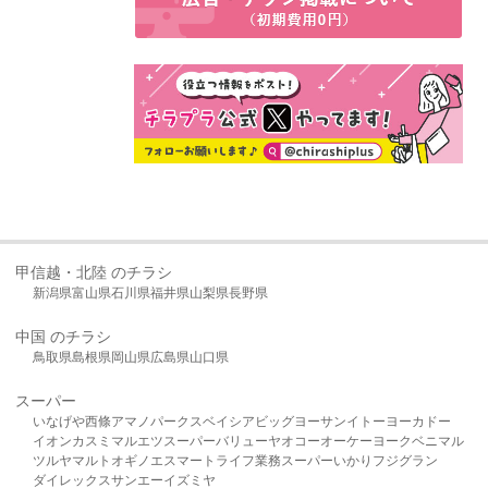
甲信越・北陸 のチラシ
新潟県
富山県
石川県
福井県
山梨県
長野県
中国 のチラシ
鳥取県
島根県
岡山県
広島県
山口県
スーパー
いなげや
西條
アマノパークス
ベイシア
ビッグヨーサン
イトーヨーカドー
イオン
カスミ
マルエツ
スーパーバリュー
ヤオコー
オーケー
ヨークベニマル
ツルヤ
マルト
オギノ
エスマート
ライフ
業務スーパー
いかり
フジグラン
ダイレックス
サンエー
イズミヤ