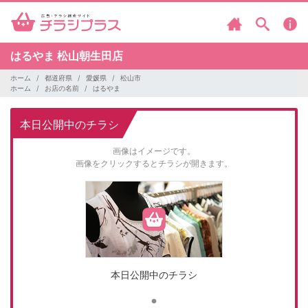
はるやま
松山朝生田店
ホーム
都道府県
愛媛県
松山市
ホーム
お店の名前
はるやま
本日公開中のチラシ
画像はイメージです。
画像をクリックするとチラシが開きます。
本日公開中のチラシ