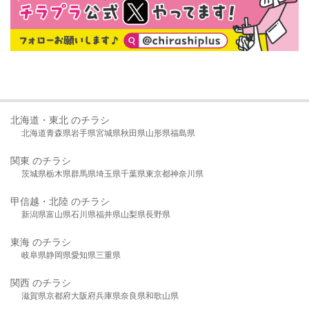
北海道・東北 のチラシ
北海道
青森県
岩手県
宮城県
秋田県
山形県
福島県
関東 のチラシ
茨城県
栃木県
群馬県
埼玉県
千葉県
東京都
神奈川県
甲信越・北陸 のチラシ
新潟県
富山県
石川県
福井県
山梨県
長野県
東海 のチラシ
岐阜県
静岡県
愛知県
三重県
関西 のチラシ
滋賀県
京都府
大阪府
兵庫県
奈良県
和歌山県