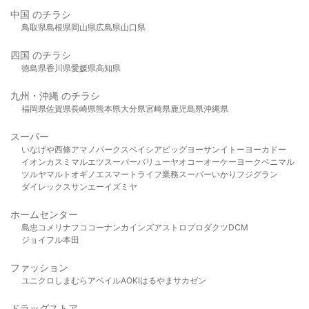
中国 のチラシ
鳥取県
島根県
岡山県
広島県
山口県
四国 のチラシ
徳島県
香川県
愛媛県
高知県
九州・沖縄 のチラシ
福岡県
佐賀県
長崎県
熊本県
大分県
宮崎県
鹿児島県
沖縄県
スーパー
いなげや
西條
アマノパークス
ベイシア
ビッグヨーサン
イトーヨーカドー
イオン
カスミ
マルエツ
スーパーバリュー
ヤオコー
オーケー
ヨークベニマル
ツルヤ
マルト
オギノ
エスマート
ライフ
業務スーパー
いかり
フジグラン
ダイレックス
サンエー
イズミヤ
ホームセンター
島忠
コメリ
ナフコ
コーナン
カインズ
アストロプロダクツ
DCM
ジョイフル本田
ファッション
ユニクロ
しまむら
アベイル
AOKI
はるやま
サカゼン
ドラッグストア