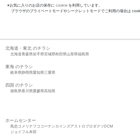
※お気に入りのお店の保存に
cookie
を利用しています。
ブラウザのプライベートモードやシークレットモードでご利用の場合は coo
北海道・東北 のチラシ
北海道
青森県
岩手県
宮城県
秋田県
山形県
福島県
東海 のチラシ
岐阜県
静岡県
愛知県
三重県
四国 のチラシ
徳島県
香川県
愛媛県
高知県
ホームセンター
島忠
コメリ
ナフコ
コーナン
カインズ
アストロプロダクツ
DCM
ジョイフル本田