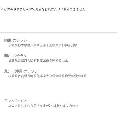
kie が保存されませんのでお店をお気に入りに登録できません。
関東 のチラシ
茨城県
栃木県
群馬県
埼玉県
千葉県
東京都
神奈川県
関西 のチラシ
滋賀県
京都府
大阪府
兵庫県
奈良県
和歌山県
九州・沖縄 のチラシ
福岡県
佐賀県
長崎県
熊本県
大分県
宮崎県
鹿児島県
沖縄県
ファッション
ユニクロ
しまむら
アベイル
AOKI
はるやま
サカゼン