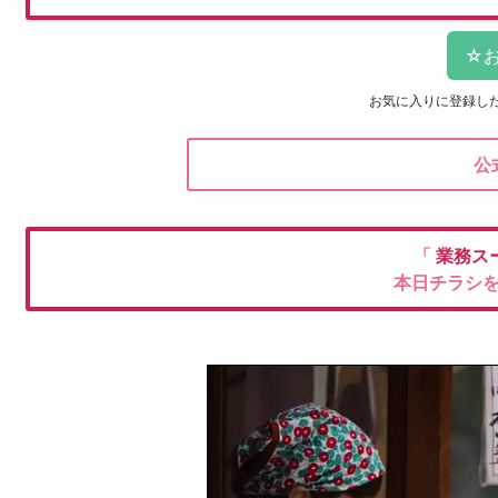
お気に入りに登録し
公
「
業務ス
本日チラシ