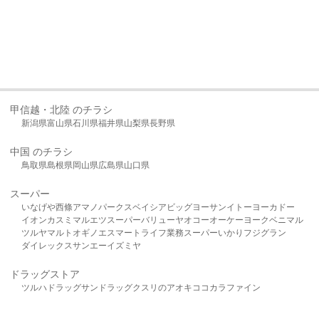
甲信越・北陸 のチラシ
新潟県
富山県
石川県
福井県
山梨県
長野県
中国 のチラシ
鳥取県
島根県
岡山県
広島県
山口県
スーパー
いなげや
西條
アマノパークス
ベイシア
ビッグヨーサン
イトーヨーカドー
イオン
カスミ
マルエツ
スーパーバリュー
ヤオコー
オーケー
ヨークベニマル
ツルヤ
マルト
オギノ
エスマート
ライフ
業務スーパー
いかり
フジグラン
ダイレックス
サンエー
イズミヤ
ドラッグストア
ツルハドラッグ
サンドラッグ
クスリのアオキ
ココカラファイン