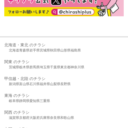
北海道・東北 のチラシ
北海道
青森県
岩手県
宮城県
秋田県
山形県
福島県
関東 のチラシ
茨城県
栃木県
群馬県
埼玉県
千葉県
東京都
神奈川県
甲信越・北陸 のチラシ
新潟県
富山県
石川県
福井県
山梨県
長野県
東海 のチラシ
岐阜県
静岡県
愛知県
三重県
関西 のチラシ
滋賀県
京都府
大阪府
兵庫県
奈良県
和歌山県