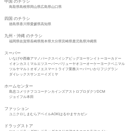
中国 のチラシ
鳥取県
島根県
岡山県
広島県
山口県
四国 のチラシ
徳島県
香川県
愛媛県
高知県
九州・沖縄 のチラシ
福岡県
佐賀県
長崎県
熊本県
大分県
宮崎県
鹿児島県
沖縄県
スーパー
いなげや
西條
アマノパークス
ベイシア
ビッグヨーサン
イトーヨーカドー
イオン
カスミ
マルエツ
スーパーバリュー
ヤオコー
オーケー
ヨークベニマル
ツルヤ
マルト
オギノ
エスマート
ライフ
業務スーパー
いかり
フジグラン
ダイレックス
サンエー
イズミヤ
ホームセンター
島忠
コメリ
ナフコ
コーナン
カインズ
アストロプロダクツ
DCM
ジョイフル本田
ファッション
ユニクロ
しまむら
アベイル
AOKI
はるやま
サカゼン
ドラッグストア