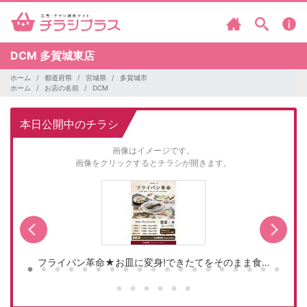
DCM
多賀城東店
ホーム
都道府県
宮城県
多賀城市
ホーム
お店の名前
DCM
本日公開中のチラシ
画像はイメージです。
画像をクリックするとチラシが開きます。
フライパン革命★お皿に変身!できたてをそのまま食…