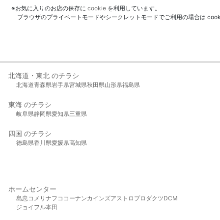
※お気に入りのお店の保存に
cookie
を利用しています。
ブラウザのプライベートモードやシークレットモードでご利用の場合は coo
北海道・東北 のチラシ
北海道
青森県
岩手県
宮城県
秋田県
山形県
福島県
東海 のチラシ
岐阜県
静岡県
愛知県
三重県
四国 のチラシ
徳島県
香川県
愛媛県
高知県
ホームセンター
島忠
コメリ
ナフコ
コーナン
カインズ
アストロプロダクツ
DCM
ジョイフル本田