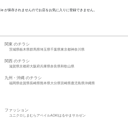
kie が保存されませんのでお店をお気に入りに登録できません。
関東 のチラシ
茨城県
栃木県
群馬県
埼玉県
千葉県
東京都
神奈川県
関西 のチラシ
滋賀県
京都府
大阪府
兵庫県
奈良県
和歌山県
九州・沖縄 のチラシ
福岡県
佐賀県
長崎県
熊本県
大分県
宮崎県
鹿児島県
沖縄県
ファッション
ユニクロ
しまむら
アベイル
AOKI
はるやま
サカゼン