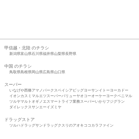
甲信越・北陸 のチラシ
新潟県
富山県
石川県
福井県
山梨県
長野県
中国 のチラシ
鳥取県
島根県
岡山県
広島県
山口県
スーパー
いなげや
西條
アマノパークス
ベイシア
ビッグヨーサン
イトーヨーカドー
イオン
カスミ
マルエツ
スーパーバリュー
ヤオコー
オーケー
ヨークベニマル
ツルヤ
マルト
オギノ
エスマート
ライフ
業務スーパー
いかり
フジグラン
ダイレックス
サンエー
イズミヤ
ドラッグストア
ツルハドラッグ
サンドラッグ
クスリのアオキ
ココカラファイン