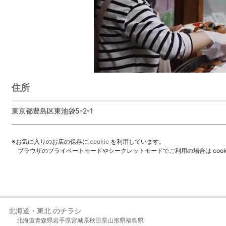
住所
東京都豊島区東池袋5-2-1
※お気に入りのお店の保存に
cookie
を利用しています。
ブラウザのプライベートモードやシークレットモードでご利用の場合は coo
北海道・東北 のチラシ
北海道
青森県
岩手県
宮城県
秋田県
山形県
福島県