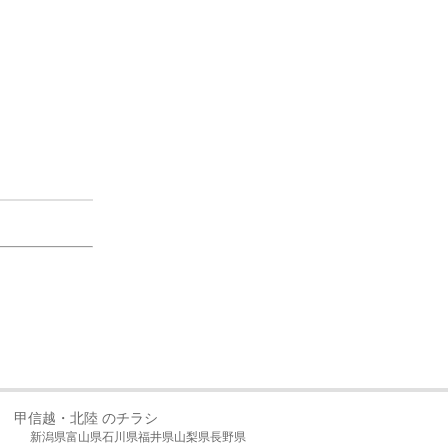
甲信越・北陸 のチラシ
新潟県
富山県
石川県
福井県
山梨県
長野県