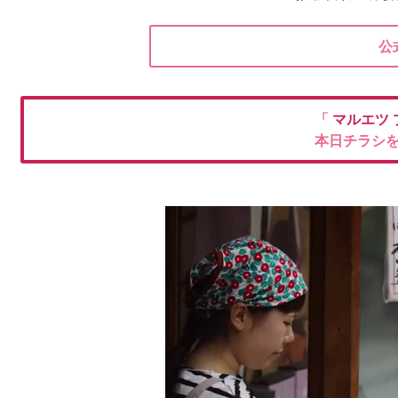
公
「
マルエツ 
本日チラシ