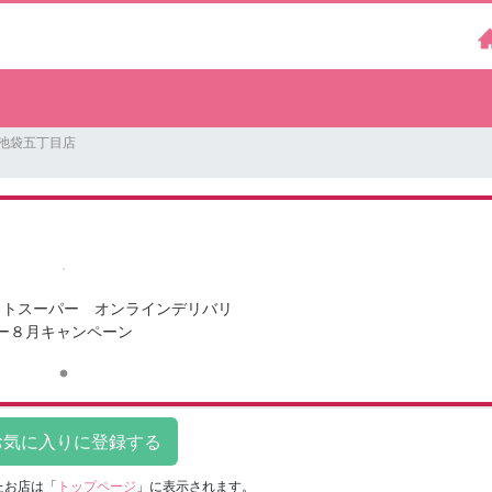
東池袋五丁目店
ットスーパー オンラインデリバリ
ー８月キャンペーン
たお店は
「
トップページ
」に表示されます。