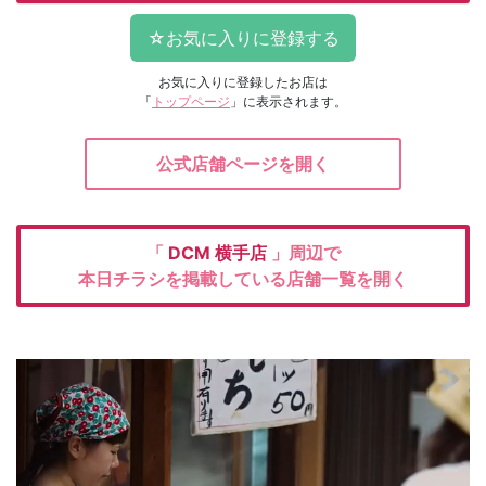
お気に入りに登録したお店は
「
トップページ
」に表示されます。
公式店舗ページを開く
「
DCM
横手店
」周辺で
本日チラシを掲載している店舗一覧を開く