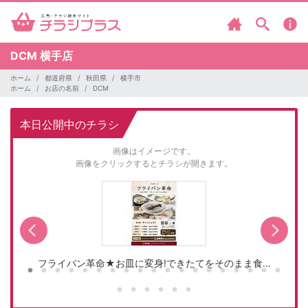
DCM
横手店
ホーム
都道府県
秋田県
横手市
ホーム
お店の名前
DCM
本日公開中のチラシ
画像はイメージです。
画像をクリックするとチラシが開きます。
フライパン革命★お皿に変身!できたてをそのまま食…