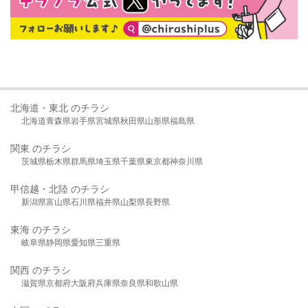
北海道・東北 のチラシ
北海道
青森県
岩手県
宮城県
秋田県
山形県
福島県
関東 のチラシ
茨城県
栃木県
群馬県
埼玉県
千葉県
東京都
神奈川県
甲信越・北陸 のチラシ
新潟県
富山県
石川県
福井県
山梨県
長野県
東海 のチラシ
岐阜県
静岡県
愛知県
三重県
関西 のチラシ
滋賀県
京都府
大阪府
兵庫県
奈良県
和歌山県