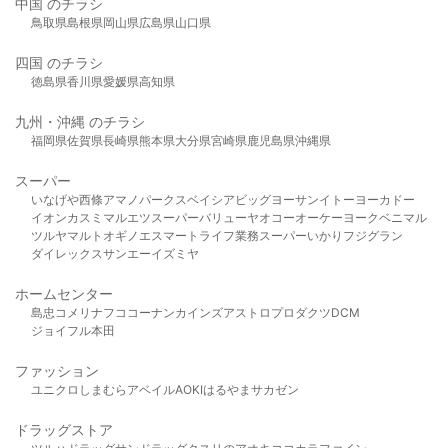
中国 のチラシ
鳥取県
島根県
岡山県
広島県
山口県
四国 のチラシ
徳島県
香川県
愛媛県
高知県
九州・沖縄 のチラシ
福岡県
佐賀県
長崎県
熊本県
大分県
宮崎県
鹿児島県
沖縄県
スーパー
いなげや
西條
アマノパークス
ベイシア
ビッグヨーサン
イトーヨーカドー
イオン
カスミ
マルエツ
スーパーバリュー
ヤオコー
オーケー
ヨークベニマル
ツルヤ
マルト
オギノ
エスマート
ライフ
業務スーパー
いかり
フジグラン
ダイレックス
サンエー
イズミヤ
ホームセンター
島忠
コメリ
ナフコ
コーナン
カインズ
アストロプロダクツ
DCM
ジョイフル本田
ファッション
ユニクロ
しまむら
アベイル
AOKI
はるやま
サカゼン
ドラッグストア