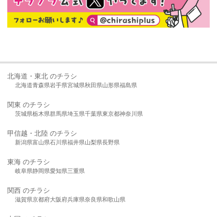
北海道・東北 のチラシ
北海道
青森県
岩手県
宮城県
秋田県
山形県
福島県
関東 のチラシ
茨城県
栃木県
群馬県
埼玉県
千葉県
東京都
神奈川県
甲信越・北陸 のチラシ
新潟県
富山県
石川県
福井県
山梨県
長野県
東海 のチラシ
岐阜県
静岡県
愛知県
三重県
関西 のチラシ
滋賀県
京都府
大阪府
兵庫県
奈良県
和歌山県