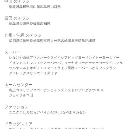
中国 のチラシ
鳥取県
島根県
岡山県
広島県
山口県
四国 のチラシ
徳島県
香川県
愛媛県
高知県
九州・沖縄 のチラシ
福岡県
佐賀県
長崎県
熊本県
大分県
宮崎県
鹿児島県
沖縄県
スーパー
いなげや
西條
アマノパークス
ベイシア
ビッグヨーサン
イトーヨーカドー
イオン
カスミ
マルエツ
スーパーバリュー
ヤオコー
オーケー
ヨークベニマル
ツルヤ
マルト
オギノ
エスマート
ライフ
業務スーパー
いかり
フジグラン
ダイレックス
サンエー
イズミヤ
ホームセンター
島忠
コメリ
ナフコ
コーナン
カインズ
アストロプロダクツ
DCM
ジョイフル本田
ファッション
ユニクロ
しまむら
アベイル
AOKI
はるやま
サカゼン
ドラッグストア